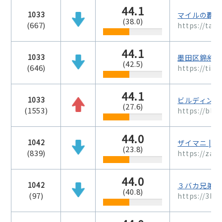
44.1
1033
マイルの覇王
(38.0)
(667)
https://tabi
44.1
1033
墨田区錦糸町
(42.5)
(646)
https://tian
44.1
1033
ビルディング
(27.6)
(1553)
https://bldg
44.0
1042
ザイマニ | 
(23.8)
(839)
https://zai
44.0
1042
３バカ兄弟の
(40.8)
(97)
https://3ba