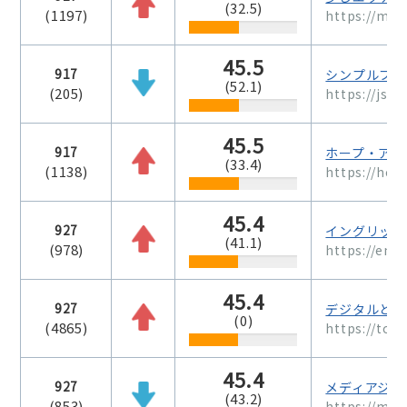
(32.5)
(1197)
https://muji
45.5
917
シンプルブラ
(52.1)
(205)
https://js
45.5
917
ホープ・アライブ
(33.4)
(1138)
https://hope
45.4
927
イングリッシ
(41.1)
(978)
https://eng
45.4
927
デジタルとリ
(0)
(4865)
https://too
45.4
927
メディアジョ
(43.2)
(853)
https://m-jo