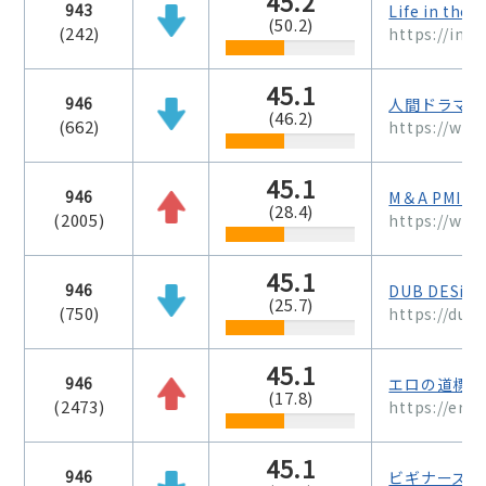
45.2
943
Life in the 
(50.2)
(242)
https://int
45.1
946
人間ドラマの
(46.2)
(662)
https://www
45.1
946
M＆A PMI
(28.4)
(2005)
https://www
45.1
946
DUB DESiG
(25.7)
(750)
https://dub
45.1
946
エロの道標
(17.8)
(2473)
https://ero
45.1
946
ビギナーズリ