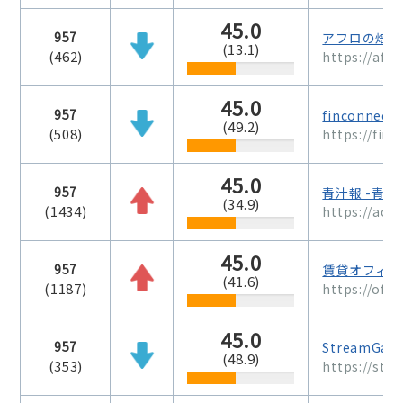
45.0
957
アフロの焙煎
(13.1)
(462)
https://afr
45.0
957
finconnec
(49.2)
(508)
https://finc
45.0
957
青汁報 -青
(34.9)
(1434)
https://aoj
45.0
957
賃貸オフィス
(41.6)
(1187)
https://offis
45.0
957
StreamGaG
(48.9)
(353)
https://st