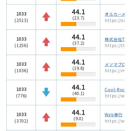
44.1
1033
オルカーメデ
(23.7)
(2513)
https://orca
44.1
1033
株式会社Total 
(37.2)
(1256)
https://tlde
44.1
1033
メソマブログ｜
(19.8)
(1036)
https://me
44.1
1033
Cool-Roc
(40.1)
(776)
https://www
44.1
1033
Web奉行
(9.0)
(3702)
https://we