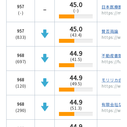
45.0
957
日本医療脱毛
(-)
(-)
https://mla
45.0
957
賛否両論
(43.4)
(833)
https://www
44.9
968
不動産書類 
(41.5)
(697)
https://fud
44.9
968
モリリカ合同会
(49.5)
(120)
https://www
44.9
968
有限会社なな
(51.3)
(290)
https://ww
44.9