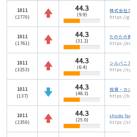
44.3
1011
株式会社グロ
(9.9)
(2770)
https://glob
44.3
1011
たのたの育児
(31.2)
(1761)
https://edu
44.3
1011
シルバニアの
(6.4)
(3253)
https://syl
44.3
1011
投資・カジノ
(48.3)
(137)
https://bri
44.3
1011
shodo fam
(25.0)
(2350)
https://sh