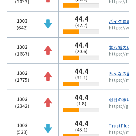
(2033)
https://f-ko
44.4
1003
バイク買取の
(42.7)
(642)
https://www
44.4
1003
本八幡内科・
(20.6)
(1687)
https://mot
44.4
1003
みんなの宮古
(31.1)
(1775)
https://miy
44.4
1003
明日の事は明
(1.8)
(2342)
https://gp0
44.4
1003
TrustPlus
(45.1)
(533)
https://my.