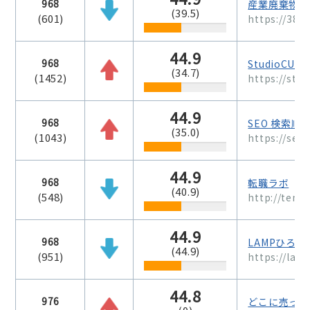
968
産業廃棄物の
(39.5)
(601)
https://3818
44.9
968
StudioC
(34.7)
(1452)
https://stud
44.9
968
SEO 検索順
(35.0)
(1043)
https://seo
44.9
968
転職ラボ
(40.9)
(548)
http://tensh
44.9
968
LAMPひろば
(44.9)
(951)
https://lam
44.8
976
どこに売って