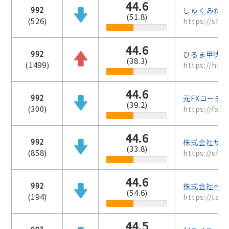
44.6
992
しゅくみねっ
(51.8)
(526)
https://sh
44.6
992
ひるま甲状腺
(38.3)
(1499)
https://hir
44.6
992
元FXコーチ
(39.2)
(300)
https://fx-
44.6
992
株式会社サウ
(33.8)
(858)
https://sfpl
44.6
992
株式会社ベス
(54.6)
(194)
https://tac
44.5