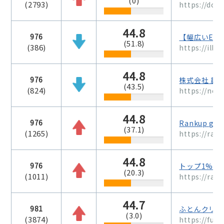
(0)
(2793)
https://dok
44.8
976
【幅広いEコ
(51.8)
(386)
https://illus
44.8
976
株式会社 農
(43.5)
(824)
https://noke
44.8
976
Rankup gro
(37.1)
(1265)
https://ran
44.8
976
トップ1%し
(20.3)
(1011)
https://ran
44.7
981
ふとんクリー
(3.0)
(3874)
https://futo