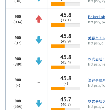
(36)
https://kyou
45.8
900
PokerLab
(37.1)
(934)
https://poke
45.8
900
美容とトレン
(49.9)
(37)
https://cit
45.8
900
株式会社リド
(45.4)
(380)
https://redr
45.8
900
法律事務所FO
(-)
(-)
https://forw
45.7
908
株式会社プロ
(40.7)
(556)
https://ww