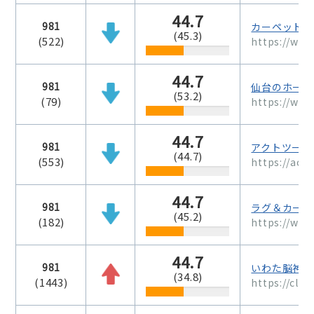
44.7
981
カーペット販
(45.3)
(522)
https://www
44.7
981
仙台のホーム
(53.2)
(79)
https://web
44.7
981
アクトツール
(44.7)
(553)
https://act
44.7
981
ラグ＆カーペ
(45.2)
(182)
https://www
44.7
981
いわた脳神経
(34.8)
(1443)
https://clin