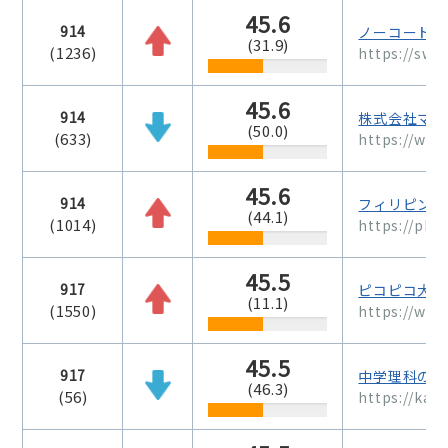
45.6
914
ノーコード(b
(31.9)
(1236)
https://swo
45.6
914
株式会社マネ
(50.0)
(633)
https://wak
45.6
914
フィリピン留
(44.1)
(1014)
https://phil
45.5
917
ピコピコ大百
(11.1)
(1550)
https://www
45.5
917
中学理科の苦
(46.3)
(56)
https://kag