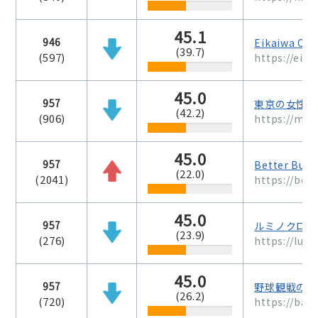
45.1
946
Eikaiwa Onl
(39.7)
(597)
https://eika
45.0
957
東京の女性器
(42.2)
(906)
https://mid
45.0
957
Better B
(22.0)
(2041)
https://bett
45.0
957
ルミノクロム
(23.9)
(276)
https://lum
45.0
957
野球観戦の教
(26.2)
(720)
https://bas