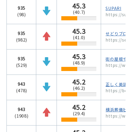
45.3
935
SUPARI
(40.7)
(98)
https://supa
45.3
935
せどりブログ
(41.0)
(982)
https://sedo
45.3
935
街の屋根やさ
(48.9)
(529)
https://www
45.2
943
正しく英語学
(46.2)
(478)
https://bel
45.2
943
横浜葬儀社 
(29.4)
(1908)
https://ww