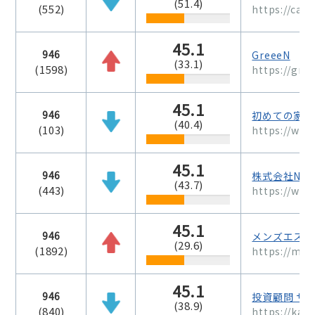
(51.4)
(552)
https://care
45.1
946
GreeeN
(33.1)
(1598)
https://gree
45.1
946
初めての家づく
(40.4)
(103)
https://www
45.1
946
株式会社NA
(43.7)
(443)
https://www
45.1
946
メンズエステS
(29.6)
(1892)
https://me
45.1
946
投資顧問 サ
(38.9)
(840)
https://kab