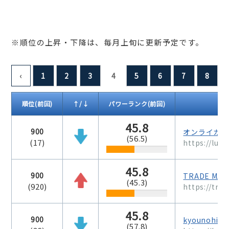
※順位の上昇・下降は、毎月上旬に更新予定です。
‹
1
2
3
4
5
6
7
8
順位
(前回)
↑/↓
パワーランク
(前回)
45.8
900
オンライカジ
(56.5)
(17)
https://lun
45.8
900
TRADE M
(45.3)
(920)
https://tr-
45.8
900
kyounohitoik
(57.8)