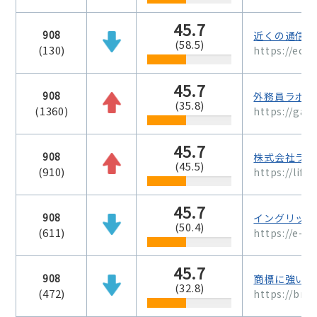
45.7
908
近くの通信制
(58.5)
(130)
https://ech
45.7
908
外務員ラボ
(35.8)
(1360)
https://ga
45.7
908
株式会社ライ
(45.5)
(910)
https://life-
45.7
908
イングリッシ
(50.4)
(611)
https://e-to
45.7
908
商標に強い京都
(32.8)
(472)
https://bra