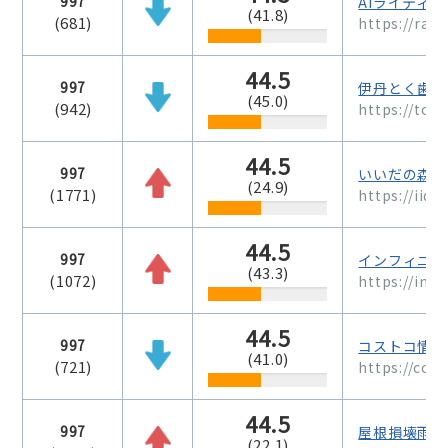
997
AIライティ
(41.8)
(681)
https://rait
44.5
997
伊丹とく歯科
(45.0)
(942)
https://tok
44.5
997
いいだの森歯
(24.9)
(1771)
https://iida
44.5
997
インフィニテ
(43.3)
(1072)
https://infin
44.5
997
コストコ情報
(41.0)
(721)
https://cos
44.5
997
屋根損壊雨漏
(22.1)