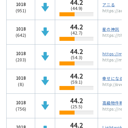
44.2
1018
アニる
(44.9)
(951)
https://anir
44.2
1018
星の神託
(42.7)
(642)
https://the
44.2
1018
https://mag
(54.3)
(203)
https://mag
44.2
1018
幸せになる情
(59.1)
(8)
http://overs
44.2
1018
高級物件専門
(25.5)
(756)
https://resi
44.2
1018
Lightwoker 