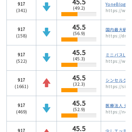
45.5
917
YoneBlog
(49.2)
(341)
https://ww
45.5
917
国内最大級の
(56.9)
(158)
https://dro
45.5
917
ミニバスLAB
(45.3)
(522)
https://www
45.5
917
シンセルクリ
(32.3)
(1661)
https://sinc
45.5
917
医療法人 光
(52.9)
(469)
https://nobo
45.5
917
少しエッチな