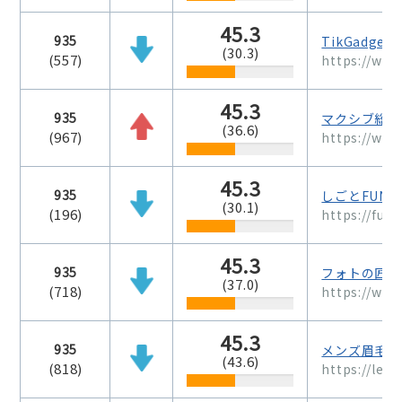
45.3
935
TikGadget
(30.3)
(557)
https://www
45.3
935
マクシブ総合
(36.6)
(967)
https://www
45.3
935
しごとFUN
(30.1)
(196)
https://fun
45.3
935
フォトの匠wed
(37.0)
(718)
https://www
45.3
935
メンズ眉毛サ
(43.6)
(818)
https://le-u