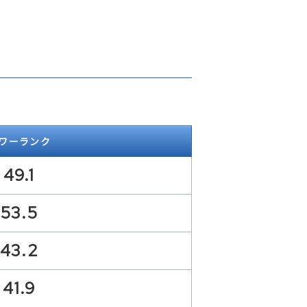
ワーランク
49.1
53.5
43.2
41.9