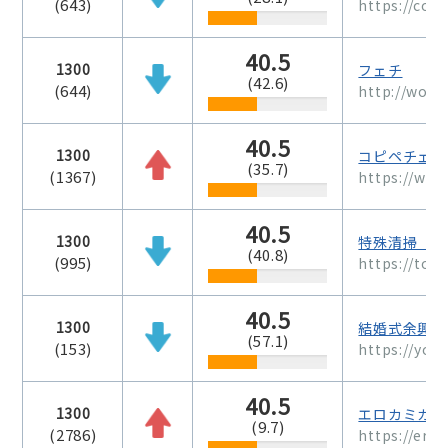
(643)
https://coc
40.5
1300
フェチ
(42.6)
(644)
http://woma
40.5
1300
コピペチェッ
(35.7)
(1367)
https://www
40.5
1300
特殊清掃 合
(40.8)
(995)
https://toku
40.5
1300
結婚式余興ム
(57.1)
(153)
https://yo
40.5
1300
エロカミカグ
(9.7)
(2786)
https://ero