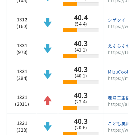
(105)
https://ab-
40.4
1312
シゲタイーエ
(54.4)
(160)
https://www
40.3
1331
えふらぶのF
(41.1)
(978)
https://flove
40.3
1331
MizuCool
(40.1)
(284)
https://mizu
40.3
1331
埋没二重整形
(22.4)
(2011)
https://almo
40.3
1331
こども英語L
(20.6)
(328)
https://www