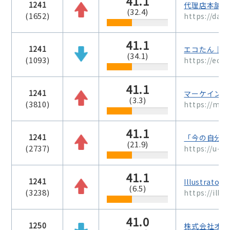
41.1
1241
代理店本舗
(32.4)
(1652)
https://dai
41.1
1241
エコたん｜中
(34.1)
(1093)
https://eco
41.1
1241
マーケインサ
(3.3)
(3810)
https://mar
41.1
1241
「今の自分か
(21.9)
(2737)
https://u-p
41.1
1241
Illustrator 
(6.5)
(3238)
https://illu
41.0
1250
株式会社オフ