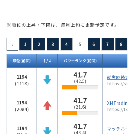
※順位の上昇・下降は、毎月上旬に更新予定です。
‹
1
2
3
4
5
6
7
8
順位
(前回)
↑/↓
パワーランク
(前回)
41.7
1194
就労継続ナビ
(42.5)
(1118)
https://shur
41.7
1194
XMTradin
(21.6)
(2084)
https://fxs
41.7
1194
マッチおーる
(43.4)