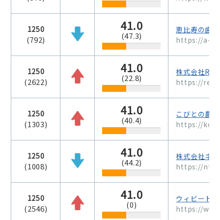
41.0
1250
恵比寿の歯医
(47.3)
(792)
https://a-a
41.0
1250
株式会社Rein
(22.8)
(2622)
https://rein
41.0
1250
こびとの農園
(40.4)
(1303)
https://kob
41.0
1250
株式会社ネッ
(44.2)
(1008)
https://ntg
41.0
1250
ウィビート
(0)
(2546)
https://ww