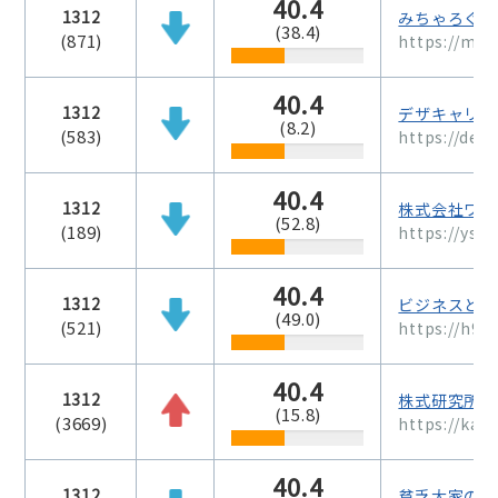
40.4
1312
みちゃろぐ!
(38.4)
(871)
https://mic
40.4
1312
デザキャリ
(8.2)
(583)
https://desa
40.4
1312
株式会社ワイ
(52.8)
(189)
https://ys-
40.4
1312
ビジネスと一
(49.0)
(521)
https://h9n
40.4
1312
株式研究所
(15.8)
(3669)
https://kab
40.4
1312
貧乏大家の投