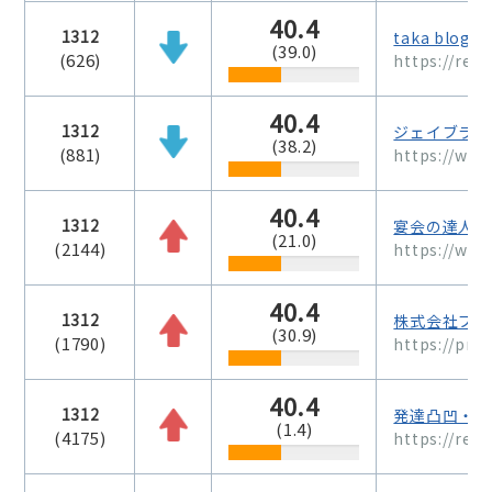
40.4
1312
taka blog
(39.0)
(626)
https://re-b
40.4
1312
ジェイブライ
(38.2)
(881)
https://www.
40.4
1312
宴会の達人
(21.0)
(2144)
https://www
40.4
1312
株式会社プリ
(30.9)
(1790)
https://pri
40.4
1312
発達凸凹・ギ
(1.4)
(4175)
https://reb