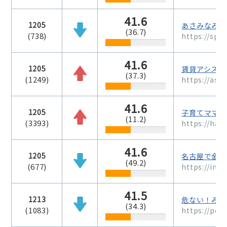
41.6
1205
あさみなみ砲
(36.7)
(738)
https://sp01
41.6
1205
賃貸アシスト
(37.3)
(1249)
https://ass
41.6
1205
子育てママの
(11.2)
(3393)
https://hap
41.6
1205
名古屋で金買
(49.2)
(677)
https://ino
41.5
1213
危ない！みん
(34.3)
(1083)
https://poch