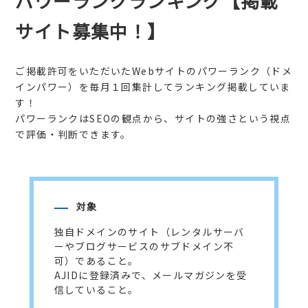
パワーランクランキング【掲載
サイト募集中！】
ご掲載許可をいただいたWebサイトのパワーランク（ドメ
インパワー）を毎月１回集計してランキング掲載していま
す！
パワーランクはSEOの観点から、サイトの強さという視点
で評価・判断できます。
対象
独自ドメインのサイト（レンタルサーバ
ーやブログサービスのサブドメイン不
可）であること。
AJIDに登録済みで、メールマガジンを受
信していること。