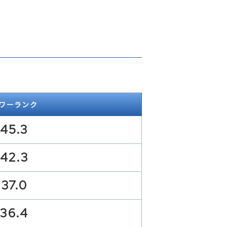
ワーランク
45.3
42.3
37.0
36.4