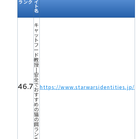
ランク
イ
ト
名
キ
ャ
ッ
ト
フ
ー
ド
教
授
|
安
全
で
46.7
https://www.starwarsidentities.jp/
お
す
す
め
の
猫
の
餌
ラ
ン