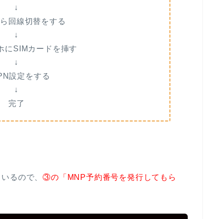
↓
たら回線切替をする
↓
ホにSIMカードを挿す
↓
PN設定をする
↓
完了
ているので、
③の「MNP予約番号を発行してもら