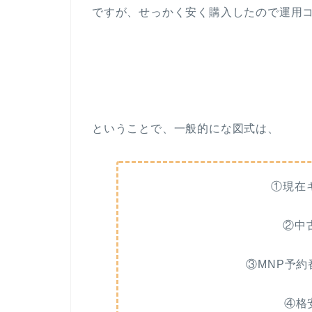
ですが、せっかく安く購入したので運用
ということで、一般的にな図式は、
①現在
②中
③MNP予
④格