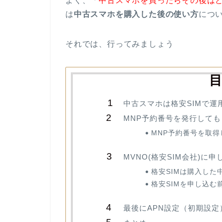
よく、「
中古スマホを買ったらその後は
は
中古スマホを購入した後の使い方
につ
それでは、行ってみましょう
中古スマホは格安SIMで運
MNP予約番号を発行して
MNP予約番号を取
MVNO(格安SIM会社)に申
格安SIMは購入し
格安SIMを申し込
最後にAPN設定（初期設定