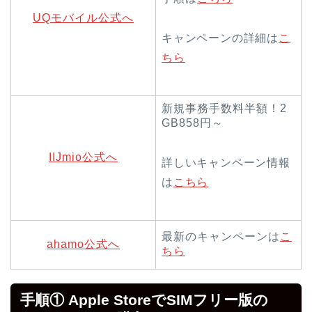
UQモバイル公式へ
キャンペーンの詳細は
こ
ちら
新規事務手数料半額！2
GB858円～
IIJmio公式へ
詳しいキャンペーン情報
は
こちら
最新のキャンペーンは
こ
ahamo公式へ
ちら
手順① Apple StoreでSIMフリー版の