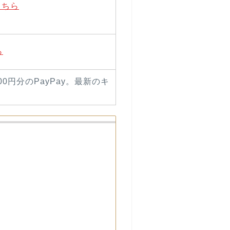
こちら
ら
00円分のPayPay。最新のキ