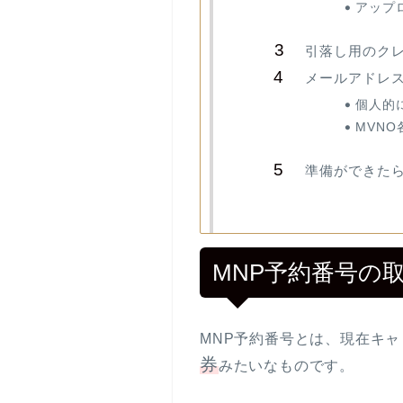
アップ
引落し用のク
メールアドレ
個人的に
MVN
準備ができたら
MNP予約番号の
MNP予約番号とは、現在キャ
券
みたいなものです。