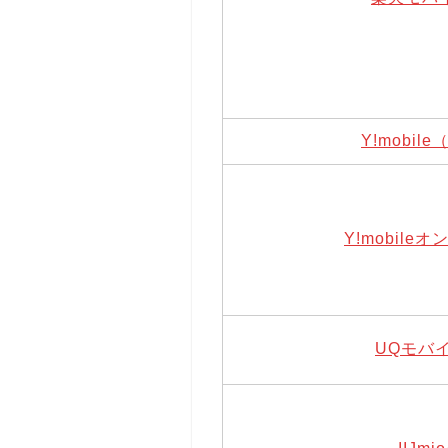
Y!mobil
Y!mobile
UQモバ