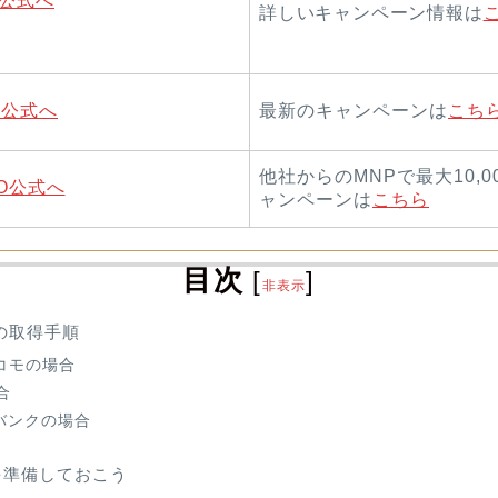
io公式へ
詳しいキャンペーン情報は
o公式へ
最新のキャンペーンは
こち
他社からのMNPで最大10,0
MO公式へ
ャンペーンは
こちら
目次
[
]
非表示
の取得手順
ドコモの場合
合
バンクの場合
を準備しておこう