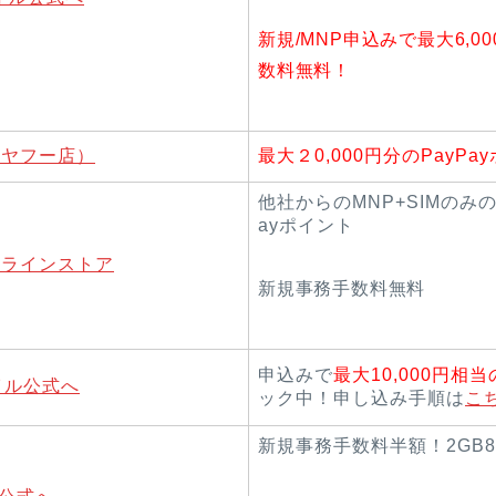
新規/MNP申込みで最大6,
数料無料！
e（ヤフー店）
最大２0,000円分のPayPa
他社からのMNP+SIMのみの
ayポイント
オンラインストア
新規事務手数料無料
申込みで
最大10,000円相当
イル公式へ
ック中！申し込み手順は
こ
新規事務手数料半額！2GB8