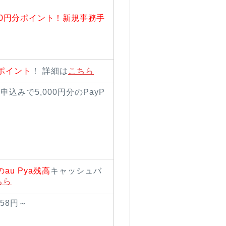
000円分ポイント！新規事務手
yポイント
！ 詳細は
こちら
申込みで5,000円分のPayP
のau Pya残高
キャッシュバ
ちら
58円～