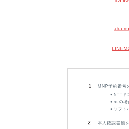
IIJm
aham
LINE
MNP予約番号
NTT
auの場
ソフト
本人確認書類