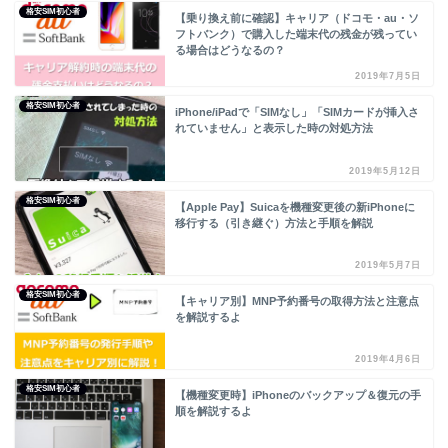
格安SIM初心者
【乗り換え前に確認】キャリア（ドコモ・au・ソ
フトバンク）で購入した端末代の残金が残ってい
る場合はどうなるの？
2019年7月5日
格安SIM初心者
iPhone/iPadで「SIMなし」「SIMカードが挿入さ
れていません」と表示した時の対処方法
2019年5月12日
格安SIM初心者
【Apple Pay】Suicaを機種変更後の新iPhoneに
移行する（引き継ぐ）方法と手順を解説
2019年5月7日
格安SIM初心者
【キャリア別】MNP予約番号の取得方法と注意点
を解説するよ
2019年4月6日
格安SIM初心者
【機種変更時】iPhoneのバックアップ＆復元の手
順を解説するよ