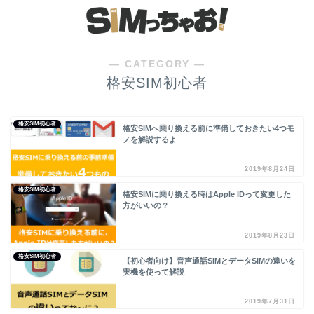
― CATEGORY ―
格安SIM初心者
格安SIM初心者
格安SIMへ乗り換える前に準備しておきたい4つモ
ノを解説するよ
2019年8月24日
格安SIM初心者
格安SIMに乗り換える時はApple IDって変更した
方がいいの？
2019年8月23日
格安SIM初心者
【初心者向け】音声通話SIMとデータSIMの違いを
実機を使って解説
2019年7月31日