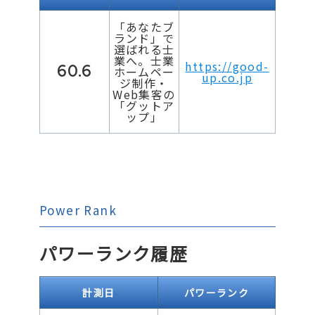
「あなたブ
ランド」で
選ばれる士
業へ。士業
https://good-
60.6
ホームペー
up.co.jp
ジ制作・
Web集客の
「グットア
ップ」
Power Rank
パワーランク履歴
計測日
パワーランク