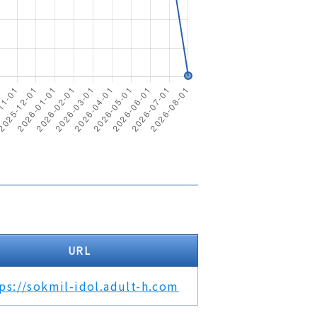
URL
ps://sokmil-idol.adult-h.com