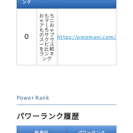
ンク
おもち
ゃマニ
ア | お
もちゃ
のサブ
0
https://omomani.com/
スクサ
ービス
を比較
ランキ
ング
Power Rank
パワーランク履歴
計測日
パワーランク