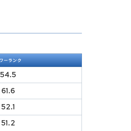
ワーランク
54.5
61.6
52.1
51.2