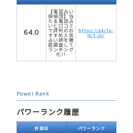
【電話占い
探偵団】当
たる電話占
いと口コミ
で評判のお
https://akita-
64.0
すすめ人気
nct.jp/
占い師を徹
底調査して
ランキング
化!!
Power Rank
パワーランク履歴
計測日
パワーランク