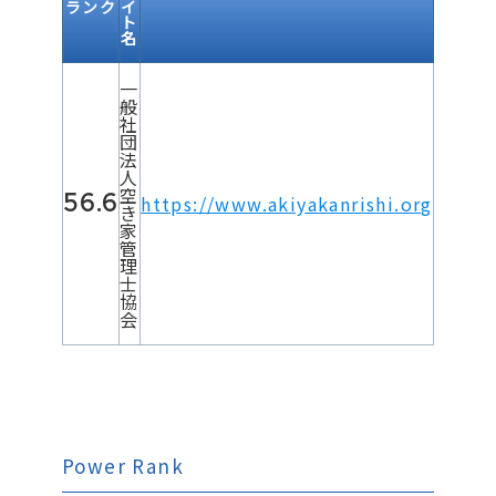
ランク
イ
ト
名
一
般
社
団
法
人
空
56.6
https://www.akiyakanrishi.org
き
家
管
理
士
協
会
Power Rank