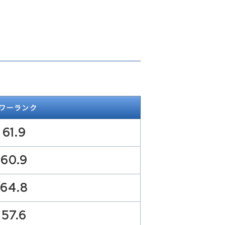
ワーランク
61.9
60.9
64.8
57.6