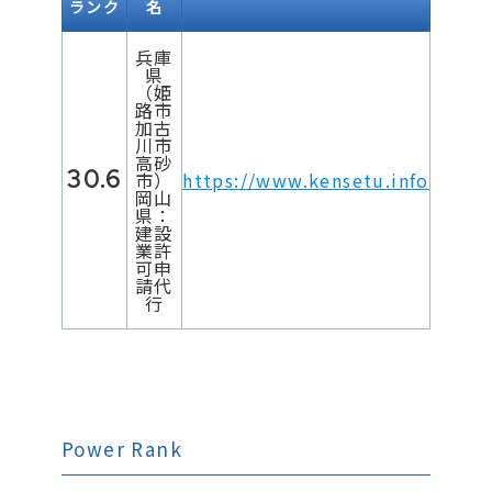
ランク
名
兵庫
県
（姫
路市
加古
川市
高砂
30.6
市）
https://www.kensetu.info
岡山
県：
建設
業許
可申
請代
行
Power Rank