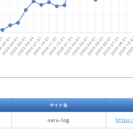
サイト名
naru-log
https: