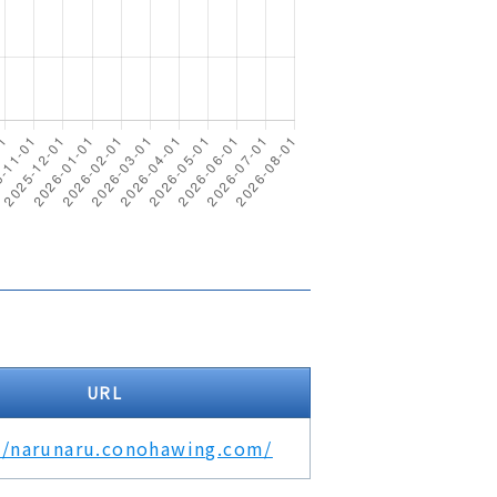
URL
//narunaru.conohawing.com/