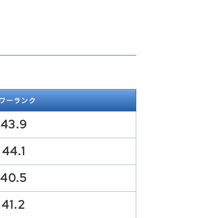
ワーランク
43.9
44.1
40.5
41.2