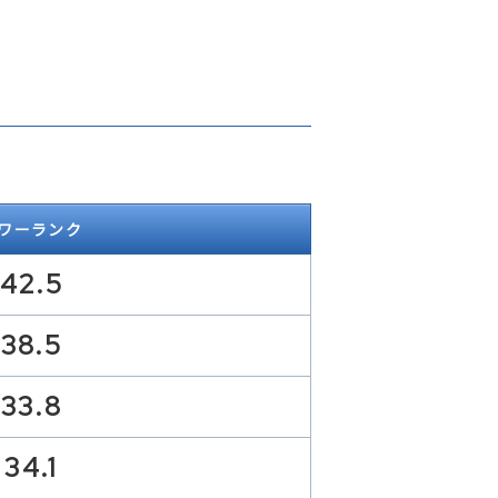
ワーランク
42.5
38.5
33.8
34.1