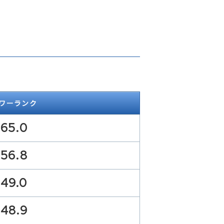
ワーランク
65.0
56.8
49.0
48.9