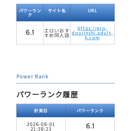
パワーラン
サイト名
URL
ク
https://ero-
エロいおす
6.1
doujinshi.adult-
すめ同人誌
h.com
Power Rank
パワーランク履歴
計測日
パワーランク
2026-08-01
6.1
21:38:23