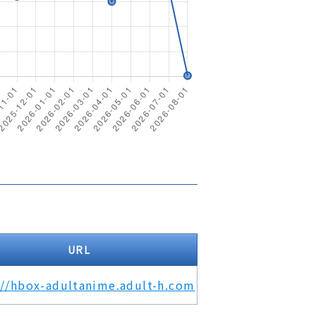
URL
://hbox-adultanime.adult-h.com