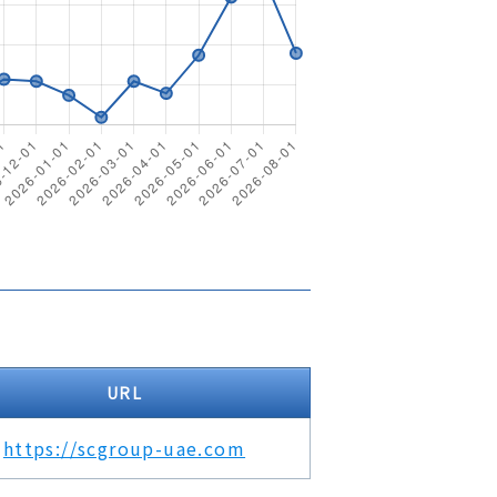
URL
https://scgroup-uae.com