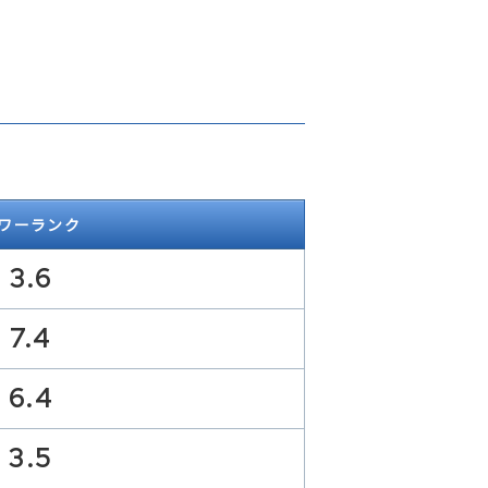
ワーランク
3.6
7.4
6.4
3.5