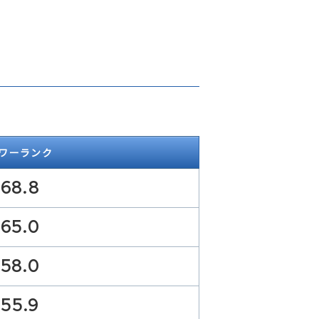
ワーランク
68.8
65.0
58.0
55.9