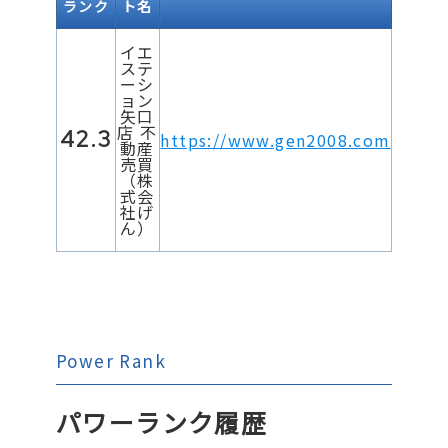
ランク
ト名
イエ
ステ
ーシ
ョン
矢口
店 不
42.3
https://www.gen2008.com
動産
売買
（株
式会
社げ
ん）
Power Rank
パワーランク履歴