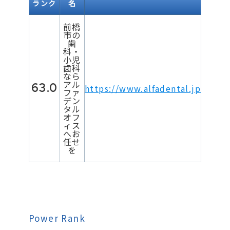
ランク
名
前橋
市の
歯
科・
小児
歯科
なら
アル
63.0
https://www.alfadental.jp
ファ
デン
タル
オフ
ィス
へお
任せ
を
Power Rank