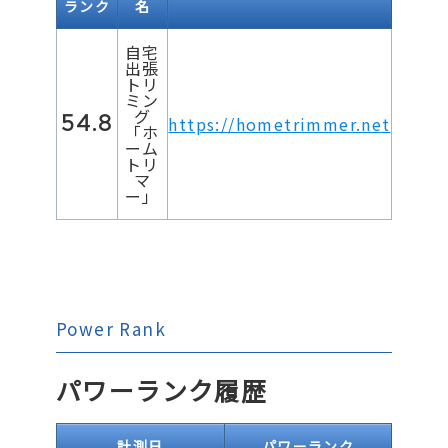
ランク
名
自宅
出張
トリ
ミン
グ
54.8
https://hometrimmer.net
「ホ
ーム
トリ
マ
ー」
Power Rank
パワーランク履歴
計測日
パワーランク