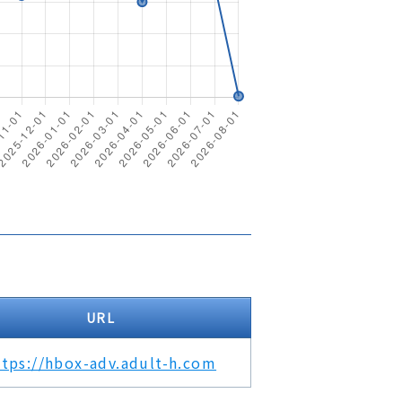
URL
ttps://hbox-adv.adult-h.com