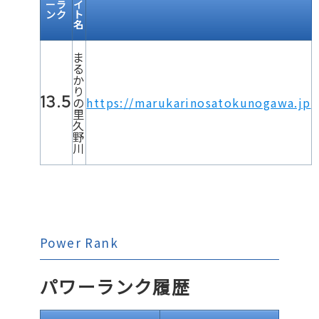
ーラ
イ
ンク
ト
名
ま
る
か
り
13.5
の
https://marukarinosatokunogawa.jp
里
久
野
川
Power Rank
パワーランク履歴