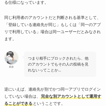
る仕様になっています。
同じ利用者のアカウントだと判断される基準として、
「登録している連絡先が同じ」もしくは「同一のアプ
リで利用している」場合は同一ユーザーだとみなされ
picukiでエラー発生？スト
インスタのバージョン確認
ます。
ーリーが見れない時の対処
と最新版にアップデートす
法！安全性についても解説
る方法[iPhone/Android]
つまり相手にブロックされたら、他
のアカウントでもその人の投稿を見
莉奈
れないってことか...
逆にいえば、連絡先が別でかつ同一アプリでログイン
インスタのハイライトに足
インスタをストーリーサー
していない場合は、
完全な別アカウントとして運用す
跡がつくケースは？フォロ
バーネットで見たらバレな
ー外や鍵垢の場合も詳しく
い！使い方や見れないケー
ることができる
ということです。
解説
スも解説