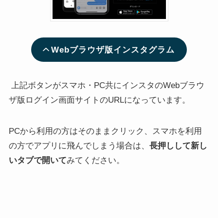
Webブラウザ版インスタグラム
インスタのストーリー閲覧
インスタのストーリーを足
上記ボタンがスマホ・PC共にインスタのWebブラウ
者(足跡)の見方！見れない
跡つけないで見る裏技！相
場合の原因と対処法も
手が鍵垢の場合や消す方法
ザ版ログイン画面サイトのURLになっています。
も解説
PCから利用の方はそのままクリック、スマホを利用
の方でアプリに飛んでしまう場合は、
長押しして新し
いタブで開いて
みてください。
インスタハイライトの公開
インスタでブロック解除す
範囲は？親しい友達以外や
る方法！通知バレやフォロ
非表示の人からの見え方
ー関係はどうなるのかも解