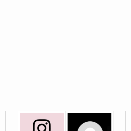
説
乗っ取り？インスタのログ
インスタでブロックされた
インアクティビティが違う
らどうなる？起こる全現象
場所でオンラインになって
11個！バレずに確認する方
ておかしい
法も解説
インスタのハイライトが作
【簡単】インスタのプロフ