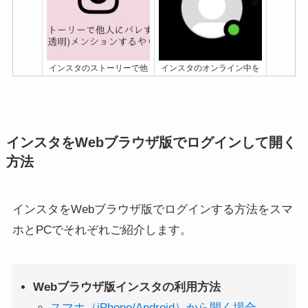
れない原因と対処法！初め
にX(Twitter)リンクを貼る手
て作るやり方も解説
順！URLから飛べない時の
対処法も
インスタのストーリーで他
インスタのオンライン中を
人にバレずに隠れメンショ
消す/隠すと相手にバレる？
ンするやり方
緑の丸を非表示に設定する
方法(iPhone/Android)
インスタをWebブラウザ版でログインして開く
方法
インスタをWebブラウザ版でログインする方法をスマ
ホとPCでそれぞれご紹介します。
インスタハイライトの順番
インスタは鍵垢(非公開)で
を変える裏技！中身やプロ
もDM送信や受信できる？
フィール順について解説
試してみた
Webブラウザ版インスタの利用方法
スマホ（iPhone/Android）から開く場合