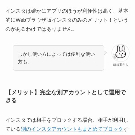
インスタは確かにアプリのほうが利便性は高く、基本
的にWebブラウザ版インスタのみのメリット！という
のがあるわけではありません。
インスタのオンライン中を
インスタストーリーを写真
消す/隠すと相手にバレる？
2枚同時でおしゃれ！重ね
緑の丸を非表示に設定する
方やできない時の対処法も
方法(iPhone/Android)
しかし使い方によっては便利な使い
方も。
SNS案内人
【メリット】完全な別アカウントとして運用で
きる
インスタのアンケートに回
インスタのハイライト表示
答したら相手にバレる？回
を戻す方法！元通りはでき
答後に取り消しできる？
ないがハイライトタブへ移
インスタでは相手をブロックする場合、相手が利用し
動できる
ている
別のインスタアカウントもまとめてブロック
す