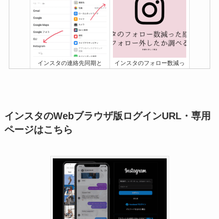
インスタの連絡先同期と
インスタのフォロー数減っ
は？やり方や同期したらバ
た原因は？誰にリムられた
レるのかについても解説
か確認する方法も解説【リ
【最新】
ム通】
インスタのWebブラウザ版ログインURL・専用
ページはこちら
インスタライブのコメント
インスタの「知り合いか
を非表示にする方法！でき
も」に出てくる人の基準
ない時の対処法も
は？表示させない・通知オ
フにする方法も