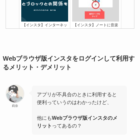
【インスタ】インターネッ
【インスタ】ノートに音楽
ト接続がありませんと表示
を設定するやり方！出てこ
される原因！ブロックや乗
ない・できない時の対処法
っ取りとの関係も
も
Webブラウザ版インスタをログインして利用す
るメリット・デメリット
アプリが不具合のときに利用すると
インスタでブロックされた
インスタDMシークレット
便利っていうのはわかったけど、
らどうなる？起こる全現象
モードの使い方！バレるこ
莉奈
11個！バレずに確認する方
とはない？
法も解説
他にも
Webブラウザ版インスタのメ
リット
ってあるの？