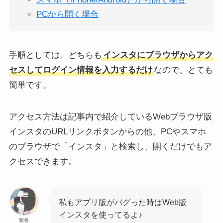
PCから開く場合
手順としては、どちらも
インスタにブラウザからアク
インスタでログアウトする
インスタをログインなしで
セスしてログイン情報を入力するだけ
なので、とても
方法とできない時の対処
見るだけ利用する方法！見
簡単です。
法！したらどうなる？
れない場合の対処法も
【2025年1月最新】
アクセス方法は記事内で紹介しているWebブラウザ版
インスタのURLリンクボタンからの他、PCやスマホ
のブラウザで「インスタ」と検索し、開くだけでもア
クセスできます。
インスタ『fff』とは？コメ
インスタのフォローリクエ
ントの返し方や断り方につ
ストを拒否したらどうな
私もアプリ版がバグった時はWeb版
いて解説
る？完全に来ないようにす
る方法も
インスタを使ってるよ♪
蘭香