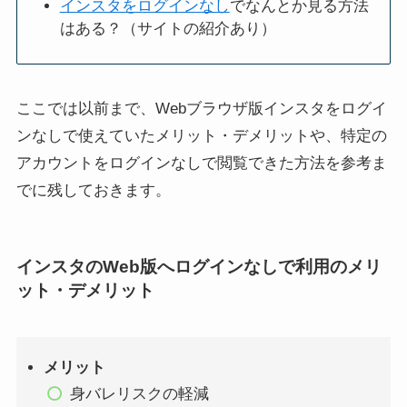
インスタをログインなし
でなんとか見る方法
はある？（サイトの紹介あり）
インスタの連絡先同期と
インスタでフォローリクエ
は？やり方や同期したらバ
ストを設定する方法！リク
レるのかについても解説
エストが来たらすべき対応
ここでは以前まで、Webブラウザ版インスタをログイ
【最新】
も解説
ンなしで使えていたメリット・デメリットや、特定の
アカウントをログインなしで閲覧できた方法を参考ま
でに残しておきます。
インスタのWeb版へ
ログインなしで利用
のメリ
インスタのオンライン中を
【コピペ】おしゃれでかわ
ット・デメリット
消す/隠すと相手にバレる？
いい特殊文字/絵文字/フォン
緑の丸を非表示に設定する
トまとめ！インスタなどの
方法(iPhone/Android)
SNSに
メリット
身バレリスクの軽減