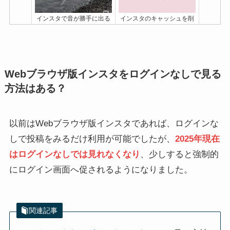
インスタで音が勝手に出る
インスタのキャッシュを削
の嫌すぎ！うるさいを防ぐ
除する方法！iPhone
/Android/PC
対策や音無しにする設定を
解説
Webブラウザ版インスタをログインなしで見る
方法はある？
以前はWebブラウザ版インスタであれば、ログインな
しで投稿をみるだけ利用が可能でしたが、
2025年現在
インスタDMシークレット
インスタのストーリーをス
モードの使い方！バレるこ
クショしたらバレる？通知
はログインなしでは見れなくなり
、少しすると強制的
とはない？
されるパターン4つとは
にログイン画面へ促されるようになりました。
関連記事