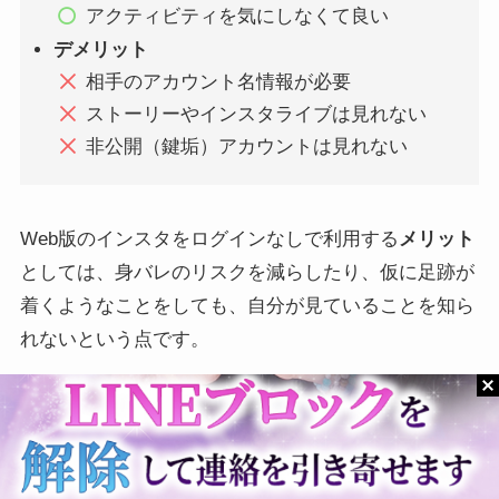
アクティビティを気にしなくて良い
デメリット
相手のアカウント名情報が必要
ストーリーやインスタライブは見れない
インスタの「知り合いか
インスタのDMで写真保存
も」に出てくる人の基準
する方法と画質が落ちる時
非公開（鍵垢）アカウントは見れない
は？表示させない・通知オ
の対処法[iPhone/Android]
フにする方法も
Web版のインスタをログインなしで利用する
メリット
としては、身バレのリスクを減らしたり、仮に足跡が
着くようなことをしても、自分が見ていることを知ら
れないという点です。
インスタでブロック解除す
インスタ検索履歴を削除す
一方
デメリット
としては、見たい相手のアカウントの
る方法！通知バレやフォロ
る方法！消しても出てくる
ー関係はどうなるのかも解
時の対処法や復元方法も
『アカウント名』が必要であることや、
ストーリー
説
ズ・ライブ配信を見ることはできない
点、非公開アカ