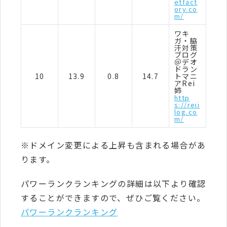
etfact
ory.co
m/
ワキ
ガ・脇
汗対策
ブログ
＠デオ
ドラン
10
13.9
0.8
14.7
トマニ
アRei
姉
http
s://reii
log.co
m/
※ドメイン変更による上昇も含まれる場合があ
ります。
パワーランクランキングの詳細は以下より確認
することができますので、ぜひご覧ください。
パワーランクランキング