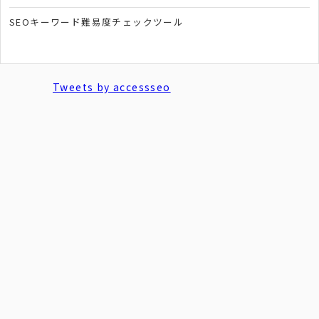
SEOキーワード難易度チェックツール
Tweets by accessseo