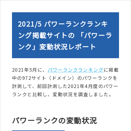
2021/5 パワーランクランキ
ング掲載サイトの 「パワーラ
ンク」変動状況レポート
2021年5月に、
パワーランクランキング
に掲載
中の972サイト（ドメイン）のパワーランクを
計測して、前回計測した2021年4月度のパワー
ランクと比較し、変動状況を調査しました。
パワーランクの変動状況