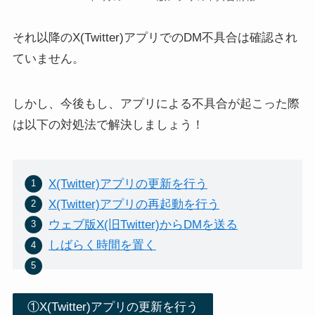
それ以降のX(Twitter)アプリでのDM不具合は確認され
ていません。
X(Twitter)スペースのサウン
X(Twitter)スペース聞くだけ
ドボードの使い方！音量に
参加は失礼？迷惑？暗黙の
注意【ホスト/スピーカーの
ルールや注意点を解説
しかし、今後もし、アプリによる不具合が起こった際
み】
は以下の対処法で解決しましょう！
X(Twitter)アプリの更新を行う
X(Twitter)アプリの再起動を行う
ウェブ版X(旧Twitter)からDMを送る
しばらく時間を置く
①X(Twitter)アプリの更新を行う