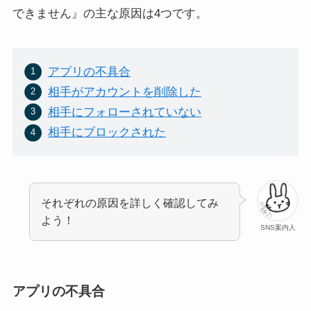
できません』の主な原因は4つです。
Xのアイコン何がいい？お
LINEのアプリアイコンに
しゃれな著作権フリーおす
桜？戻す方法や桜にならな
すめ無料画像.サイズ.形式
い時の対処法まとめ
アプリの不具合
相手がアカウントを削除した
相手にフォローされていない
相手にブロックされた
X(Twitter)でリプライ、リツ
X(Twitter)スペースで字幕
イートをさせたくない！さ
(キャプション)を表示する
それぞれの原因を詳しく確認してみ
せないようにできる？
やり方！スマホOK
よう！
SNS案内人
アプリの不具合