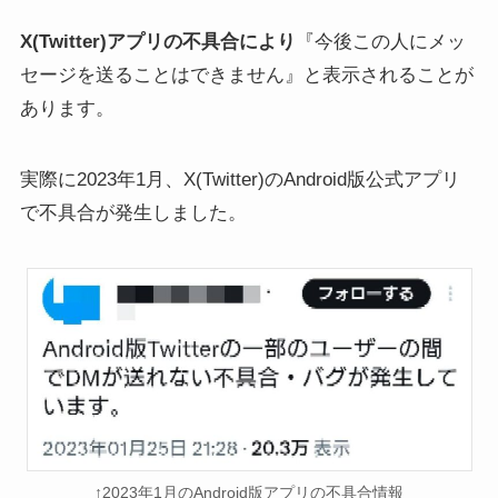
X(Twitter)アプリの不具合により
『今後この人にメッ
X(Twitter)をWebブラウザ版
X (Twitter)の返信/リプライ
セージを送ることはできません』と表示されることが
で開く方法！開けない/ログ
をタイムラインに表示させ
あります。
インできない時の対処法も
ない方法！スマホ・PC対応
解説【スマホ/PC】
実際に2023年1月、X(Twitter)のAndroid版公式アプリ
で不具合が発生しました。
X(Twitter)でこの会話をミュ
Twitter新機能「内容の警
ート設定したら相手にバレ
告」自分のツイートを事前
る？【巻き込みリプ対策】
にセンシティブに設定でき
る！実際の使い方や見え方
も解説
↑2023年1月のAndroid版アプリの不具合情報