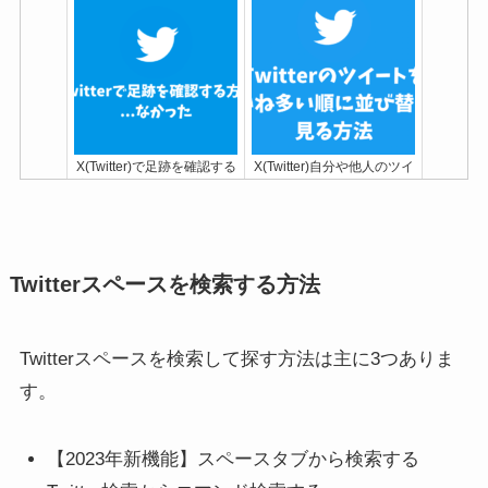
X(Twitter)で足跡を確認する
X(Twitter)自分や他人のツイ
方法や裏技がないか調べて
ートをいいね多い順に並び
みた！
替えて見る方法
Twitterスペースを検索する方法
Twitterスペースを検索して探す方法は主に3つありま
す。
X(Twitter)でこの会話をミュ
X(Twitter)を可愛い特殊文字
ート設定したら相手にバレ
フォントに簡単コピペで変
【2023年新機能】スペースタブから検索する
る？【巻き込みリプ対策】
更可能！太字/日本語/英語お
すすめ無料アプリサイト10