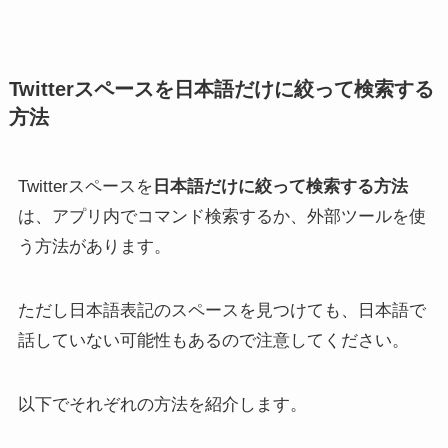
イートは公開される？
する方法！
【iPhone/Android】
Twitterスペースを日本語だけに絞って検索する
方法
Twitterスペースを
日本語だけに絞って検索する方法
は、アプリ内でコマンド検索するか、外部ツールを使
X(Twitter)のROM専うざ
X(Twitter)の下書きが消える
い？暗黙のマナーとは？
のはなぜ？下書きの保存期
う方法があります。
ROM専の専用アプリを使お
間や上限についても解説！
う
（iPhone/Android・PC）
ただし日本語表記のスペースを見つけても、日本語で
話していない可能性もあるので注意してください。
以下でそれぞれの方法を紹介します。