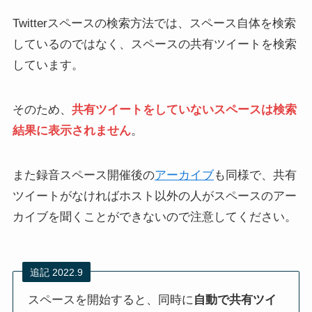
説
Twitterスペースの検索方法では、スペース自体を検索
しているのではなく、スペースの共有ツイートを検索
しています。
そのため、
共有ツイートをしていないスペースは検索
結果に表示されません
。
X(Twitter)スペースのサウン
ツイ消しできるツールまと
ドボードの使い方！音量に
め！無料でできる？やり方
注意【ホスト/スピーカーの
や一括消しも解説（X：旧
み】
Twitter）
また録音スペース開催後の
アーカイブ
も同様で、共有
ツイートがなければホスト以外の人がスペースのアー
カイブを聞くことができないので注意してください。
追記 2022.9
スペースを開始すると、同時に
自動で共有ツイ
X(Twitter)に投稿した画像を
X(Twitter)スペース聞くだけ
第3者に勝手に保存させな
参加は失礼？迷惑？暗黙の