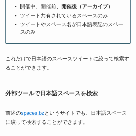
開催中、開催前、
開催後（アーカイブ）
ツイート共有されているスペースのみ
X(Twitter)のいいねをまとめ
自分のX(Twitter)アカウント
て一括取り消し！おすすめ
のURLをリンクで貼りつけ
ツイートやスペース名が日本語表記のスペー
の無料ツールや方法まとめ
る方法！コピーで簡単
スのみ
これだけで日本語のスペースツイートに絞って検索す
ることができます。
Twitterアカウント登録しな
X(Twitter)”操作を完了でき
外部ツールで日本語スペースを検索
いでツイートを見る方法
ませんでした”131エラーの
原因と対処法
前述の
spaces.bz
というサイトでも、日本語スペース
に絞って検索することができます。