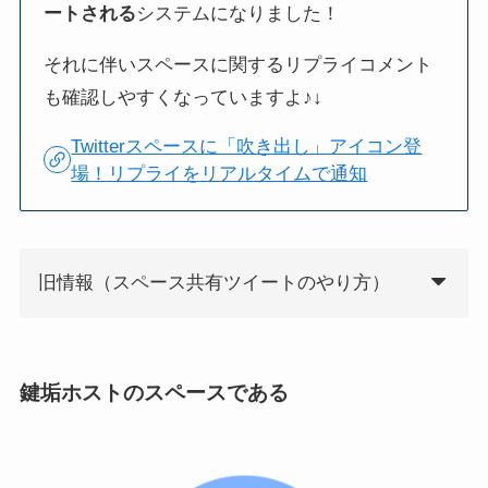
ートされる
システムになりました！
い方法
ルールや注意点を解説
それに伴いスペースに関するリプライコメント
も確認しやすくなっていますよ♪↓
Twitterスペースに「吹き出し」アイコン登
場！リプライをリアルタイムで通知
X(Twitter)のバージョン確認
X(Twitter)コミュニティの参
と最新にアップデートする
加方法は？作り方や管理者
方法[iPhone/Android]
条件、ツイート公開範囲な
旧情報（スペース共有ツイートのやり方）
ど基本的な使い方も解説
鍵垢ホストのスペースである