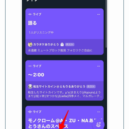
X(Twitter)スペースで字幕
X(Twitter)エラー「問題が発
(キャプション)を表示する
生しました…」の原因と対
やり方！スマホOK
処法まとめ