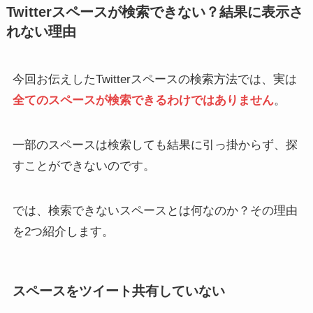
Twitterスペースが検索できない？結果に表示さ
れない理由
今回お伝えしたTwitterスペースの検索方法では、実は
全てのスペースが検索できるわけではありません
。
X(Twitter)”操作を完了でき
X(Twitter)のROM専うざ
ませんでした”131エラーの
い？暗黙のマナーとは？
原因と対処法
ROM専の専用アプリを使お
う
一部のスペースは検索しても結果に引っ掛からず、探
すことができないのです。
では、検索できないスペースとは何なのか？その理由
を2つ紹介します。
X(Twitter)「内容の警告」で
X(Twitter)の動画保存できる
ツイート画像が表示されな
ダウンロードサイト8選
スペースをツイート共有していない
[iPhone/Android/PC]
い！センシティブ解除して
るのになぜ？表示方法も解