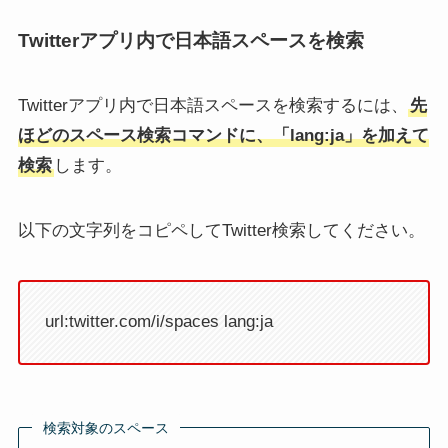
X(Twitter)で自分のツイート
X(Twitter)アカウントを同じ
がセンシティブな内容にな
メールアドレスで複数追加
Twitterアプリ内で日本語スペースを検索
るのはなぜ？原因やロック
する方法とできない時の対
された時の解消法も
処法！適当なgmailでOK
Twitterアプリ内で日本語スペースを検索するには、
先
ほどのスペース検索コマンドに、「lang:ja」を加えて
検索
します。
以下の文字列をコピペしてTwitter検索してください。
ツイキャスのきほん！視聴
ツイ消しできるツールまと
方法やスマホから見るだけ
め！無料でできる？やり方
利用する方法を解説
や一括消しも解説（X：旧
Twitter）
url:twitter.com/i/spaces lang:ja
検索対象のスペース