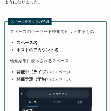
ようになりました。
後のスペースを聞く方法
全部or一部も選べる
スペース検索タブの詳細
スペースのキーワード検索でヒットするもの
スペース名
ホストのアカウント名
Twitter新機能「内容の警
X(Twitter)で画像保存すると
告」自分のツイートを事前
相手にバレる？違法？バレ
検索結果に表示されるスペース
にセンシティブに設定でき
ずに保存する方法
る！実際の使い方や見え方
開催中（ライブ）
のスペース
も解説
開催予定（予約）
のスペース