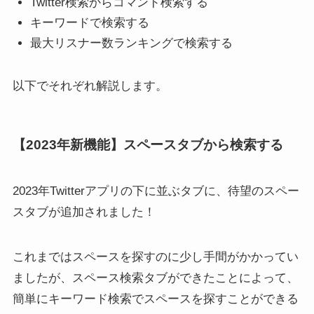
Twitter検索からコマンド検索する
選
キーワードで検索する
最大リスナー数ランキングで検索する
以下でそれぞれ解説します。
X(Twitter)のROM専うざ
X(Twitter)のDM解放とは？
【2023年新機能】スペースタブから検索する
い？暗黙のマナーとは？
設定のやり方やできないと
ROM専の専用アプリを使お
きの対処法
う
2023年Twitterアプリの下に並ぶタブに、待望のスペー
スタブが追加されました！
これまではスペースを探すのに少し手間がかかってい
ましたが、スペース検索タブができたことによって、
簡単にキーワード検索でスペースを探すことができる
X(Twitter)スペースのアーカ
X(Twitter)で自分をセンシテ
イブ(録音)が可能に！終了
ィブに設定する方法２つ！