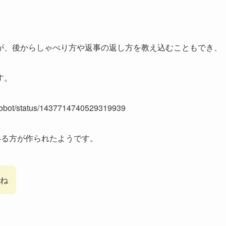
が、後からしゃべり方や返事の返し方を教え込むこともでき、
す。
_Ryobot/status/1437714740529319939
れている方が作られたようです。
ね