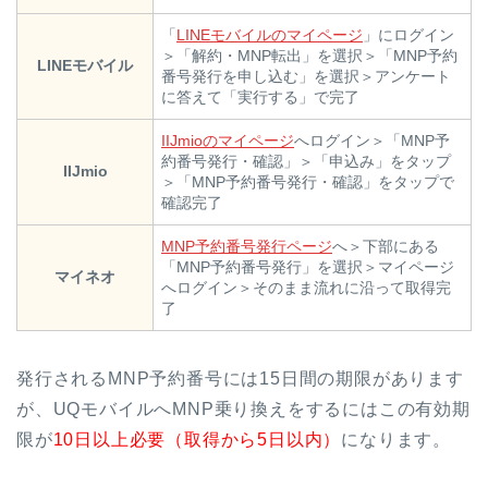
「
LINEモバイルのマイページ
」にログイン
＞「解約・MNP転出」を選択＞「MNP予約
LINEモバイル
番号発行を申し込む」を選択＞アンケート
に答えて「実行する」で完了
IIJmioのマイページ
へログイン＞「MNP予
約番号発行・確認」＞「申込み」をタップ
IIJmio
＞「MNP予約番号発行・確認」をタップで
確認完了
MNP予約番号発行ページ
へ＞下部にある
「MNP予約番号発行」を選択＞マイページ
マイネオ
へログイン＞そのまま流れに沿って取得完
了
発行されるMNP予約番号には15日間の期限があります
が、UQモバイルへMNP乗り換えをするにはこの有効期
限が
10日以上必要（取得から5日以内）
になります。