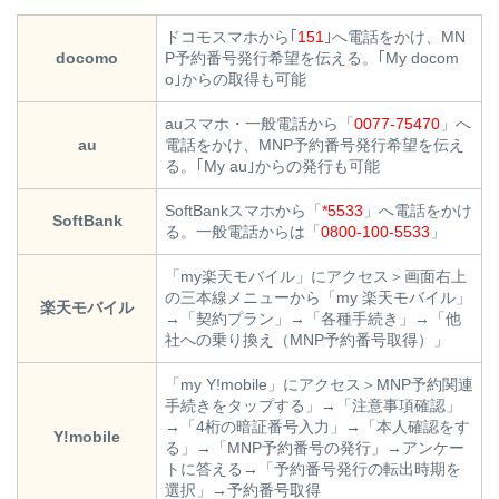
ドコモスマホから｢
151
｣へ電話をかけ、MN
docomo
P予約番号発行希望を伝える。｢My docom
o｣からの取得も可能
auスマホ・一般電話から「
0077-75470
」へ
au
電話をかけ、MNP予約番号発行希望を伝え
る。｢My au｣からの発行も可能
SoftBankスマホから「
*5533
」へ電話をかけ
SoftBank
る。一般電話からは「
0800-100-5533
」
「my楽天モバイル」にアクセス＞画面右上
の三本線メニューから「my 楽天モバイル」
楽天モバイル
→「契約プラン」→「各種手続き」→「他
社への乗り換え（MNP予約番号取得）」
「my Y!mobile」にアクセス＞MNP予約関連
手続きをタップする」→「注意事項確認」
→「4桁の暗証番号入力」→「本人確認をす
Y!mobile
る」→「MNP予約番号の発行」→アンケー
トに答える→「予約番号発行の転出時期を
選択」→予約番号取得