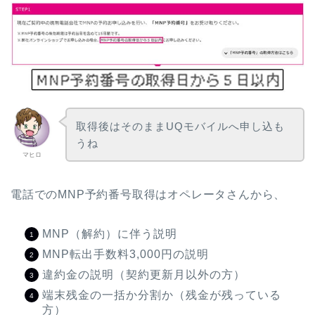
取得後はそのままUQモバイルへ申し込も
うね
マヒロ
電話でのMNP予約番号取得はオペレータさんから、
MNP（解約）に伴う説明
MNP転出手数料3,000円の説明
違約金の説明（契約更新月以外の方）
端末残金の一括か分割か（残金が残っている
方）