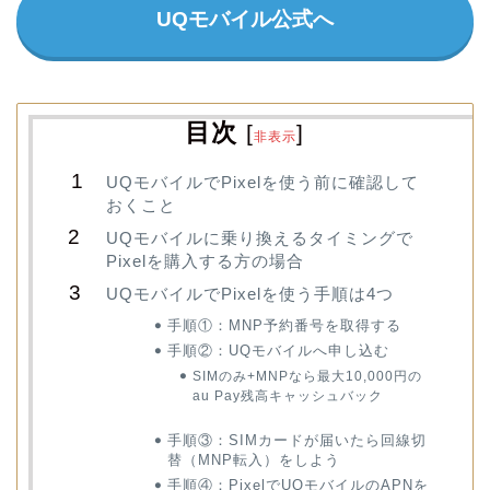
UQモバイル公式へ
目次
[
]
非表示
UQモバイルでPixelを使う前に確認して
おくこと
UQモバイルに乗り換えるタイミングで
Pixelを購入する方の場合
UQモバイルでPixelを使う手順は4つ
手順①：MNP予約番号を取得する
手順②：UQモバイルへ申し込む
SIMのみ+MNPなら最大10,000円の
au Pay残高キャッシュバック
手順③：SIMカードが届いたら回線切
替（MNP転入）をしよう
手順④：PixelでUQモバイルのAPNを