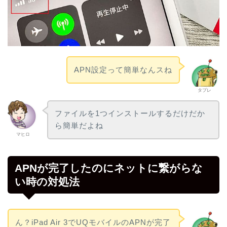
APN設定って簡単なんスね
タブレ
ファイルを1つインストールするだけだか
ら簡単だよね
マヒロ
APNが完了したのにネットに繋がらな
い時の対処法
ん？iPad Air 3でUQモバイルのAPNが完了