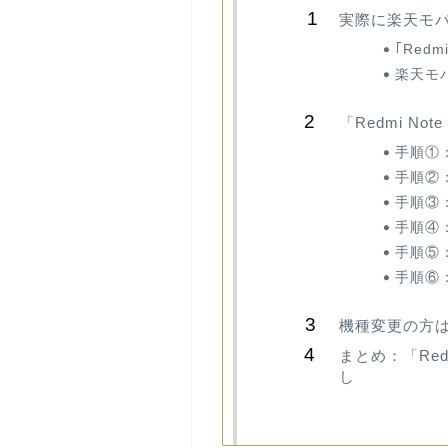
実際に楽天モバイ
｢Red
楽天モ
「Redmi N
手順①：
手順②
手順③
手順④
手順⑤：
手順⑥：
機種変更の方
まとめ：「Re
し