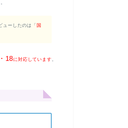
す。
レビューしたのは「
国
・18
に対応しています
。