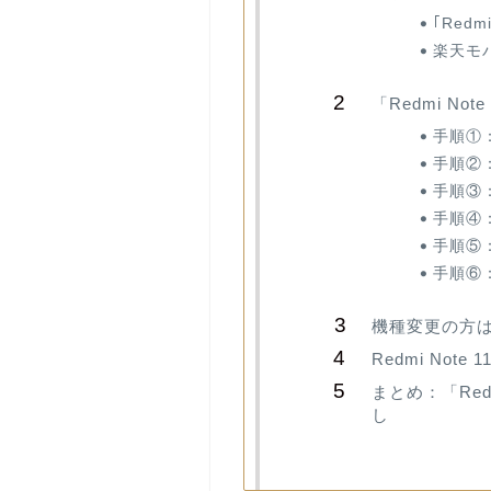
｢Red
楽天モ
「Redmi N
手順①：
手順②
手順③
手順④
手順⑤：
手順⑥：
機種変更の方
Redmi Note
まとめ：「Re
し