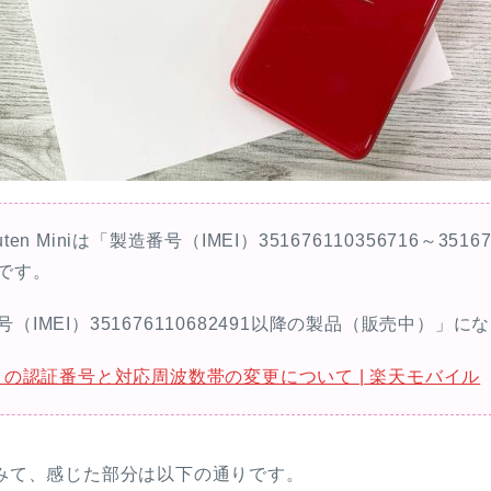
n Miniは「製造番号（IMEI）351676110356716～35167
です。
IMEI）351676110682491以降の製品（販売中）」に
Mini」の認証番号と対応周波数帯の変更について | 楽天モバイル
てみて、感じた部分は以下の通りです。