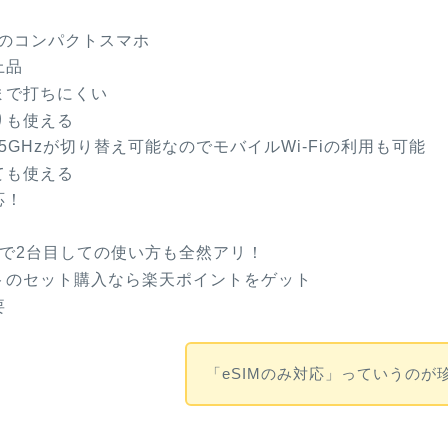
チのコンパクトスマホ
上品
まで打ちにくい
りも使える
と5GHzが切り替え可能なのでモバイルWi-Fiの利用も可能
ても使える
応！
ので2台目しての使い方も全然アリ！
トのセット購入なら楽天ポイントをゲット
要
「eSIMのみ対応」っていうのが