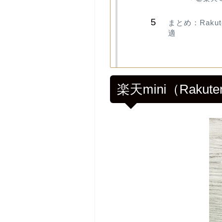
まとめ：Rak
適
楽天mini（Raku