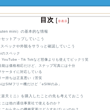
目次
[
]
非表示
kuten mini）の基本的な情報
iniをセットアップしていこう
基本スペックや外観をサラっと確認していこう
niのスペック
YouTube・Tik Tokなど想像よりも使えてビックリ笑
性能は価格相応だけど、スナップ写真には十分
フケータイに対応している
リー持ちは正直悪い（苦笑
niはSIMフリー機だけど「eSIMのみ」
Mini（楽天ミニ）を購入したことの先も考えておこう
ミニは他の通信事業社で使えるのか？
ミニから次への機種変更はどうすればいいのか？