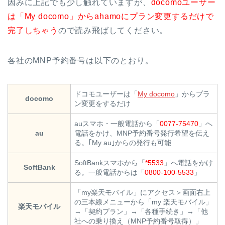
因みに上記でも少し触れていますが、
docomoユーザー
は「My docomo」からahamoにプラン変更するだけで
完了しちゃう
ので読み飛ばしてください。
各社のMNP予約番号は以下のとおり。
ドコモユーザーは「
My docomo
」からプラ
docomo
ン変更をするだけ
auスマホ・一般電話から「
0077-75470
」へ
au
電話をかけ、MNP予約番号発行希望を伝え
る。｢My au｣からの発行も可能
SoftBankスマホから「
*5533
」へ電話をかけ
SoftBank
る。一般電話からは「
0800-100-5533
」
「my楽天モバイル」にアクセス＞画面右上
の三本線メニューから「my 楽天モバイル」
楽天モバイル
→「契約プラン」→「各種手続き」→「他
社への乗り換え（MNP予約番号取得）」