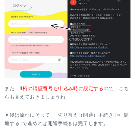
また、
4桁の暗証番号も申込み時に設定する
ので、こち
らも覚えておきましょうね。
▼後は流れにそって、｢切り替え（開通）手続き｣⇒｢開
通する｣で進めれば開通手続きは完了します。