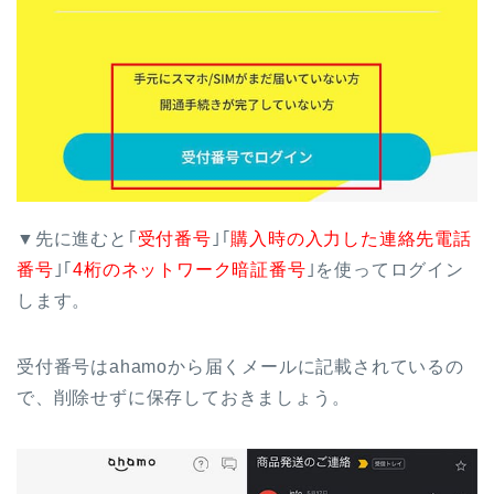
▼先に進むと｢
受付番号
｣｢
購入時の入力した連絡先電話
番号
｣｢
4桁のネットワーク暗証番号
｣を使ってログイン
します。
受付番号はahamoから届くメールに記載されているの
で、削除せずに保存しておきましょう。