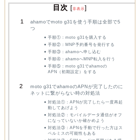
目次
[
]
非表示
ahamoでmoto g31を使う手順は全部で5
つ
手順①：moto g31を購入する
手順②：MNP予約番号を発行する
手順③：ahamoへ申し込む
手順④：ahamoへMNP転入を行う
手順⑤：moto g31でahamoの
APN（初期設定）をする
moto g31でahamoのAPNが完了したのに
ネットに繋がらない時の対処法
対処法①：APNが完了したら一度再起
動してあげよう
対処法②：モバイルデータ通信がオフ
になっていないか確かめよう
対処法③：APNを手動で行った方はス
ペルミスの可能性もある