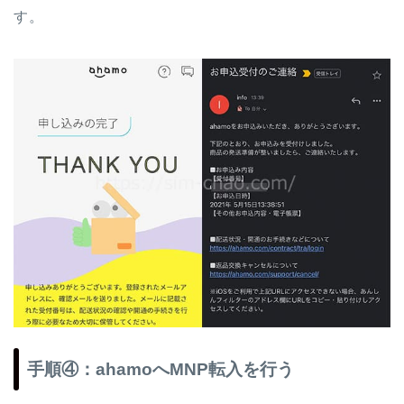
す。
手順④：ahamoへMNP転入を行う