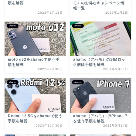
順を解説
モ）のお得なキャンペーン情
報一覧
2023年8月18日
2025年1月1日
ahamo
ahamo
moto g32をahamoで使う手
ahamo（アハモ）のSIMロッ
順を解説
ク解除手順を解説
2022年9月30日
2021年5月26日
ahamo
ahamo
Redmi 12 5Gをahamoで使う
ahamo（アハモ）でiPhone 7
手順を解説
を使う手順を解説
2023年10月30日
2022年5月14日