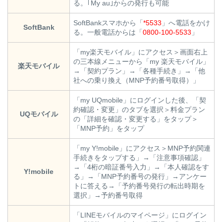
る。｢My au｣からの発行も可能
SoftBankスマホから「
*5533
」へ電話をかけ
SoftBank
る。一般電話からは「
0800-100-5533
」
「my楽天モバイル」にアクセス＞画面右上
の三本線メニューから「my 楽天モバイル」
楽天モバイル
→「契約プラン」→「各種手続き」→「他
社への乗り換え（MNP予約番号取得）」
「my UQmobile」にログインした後、「契
約確認・変更」のタブを選択＞料金プラン
UQモバイル
の「詳細を確認・変更する」をタップ＞
「MNP予約」をタップ
「my Y!mobile」にアクセス＞MNP予約関連
手続きをタップする」→「注意事項確認」
→「4桁の暗証番号入力」→「本人確認をす
Y!mobile
る」→「MNP予約番号の発行」→アンケー
トに答える→「予約番号発行の転出時期を
選択」→予約番号取得
「LINEモバイルのマイページ」にログイン