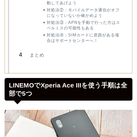
動してあげよう
対処法②：モバイルデータ通信がオフ
になっていないか確かめよう
対処法③：APNを手動で行った方はス
ペルミスの可能性もある
対処法④：SIMカードに原因がある場
合はサポートセンターへ！
まとめ
LINEMOでXperia Ace IIIを使う手順は全
部で5つ