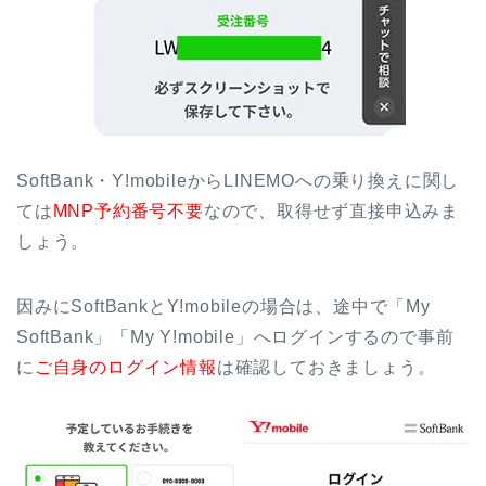
SoftBank・Y!mobileからLINEMOへの乗り換えに関し
ては
MNP予約番号不要
なので、取得せず直接申込みま
しょう。
因みにSoftBankとY!mobileの場合は、途中で「My
SoftBank」「My Y!mobile」へログインするので事前
に
ご自身のログイン情報
は確認しておきましょう。