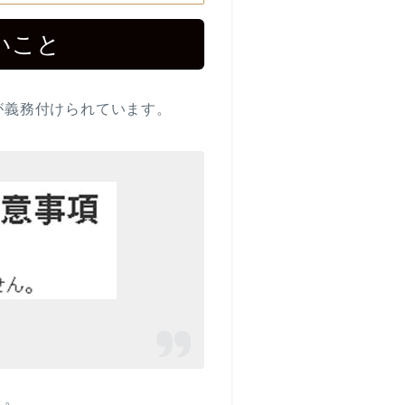
いこと
除が義務付けられています。
う。