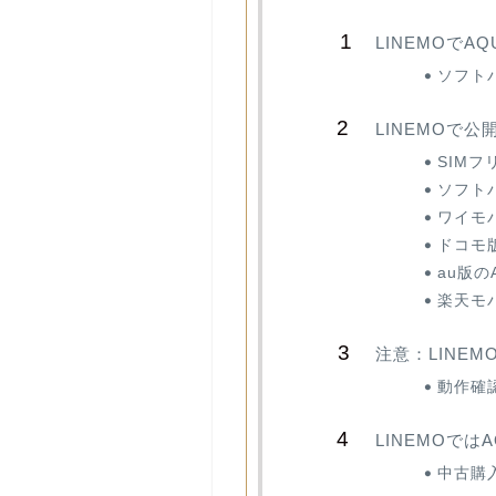
LINEMOで
ソフト
LINEMOで
SIMフ
ソフト
ワイモ
ドコモ
au版の
楽天モ
注意：LINE
動作確
LINEMOで
中古購