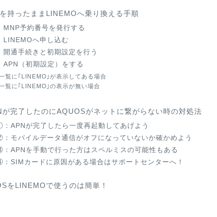
Sを持ったままLINEMOへ乗り換える手順
：MNP予約番号を発行する
LINEMOへ申し込む
：開通手続きと初期設定を行う
：APN（初期設定）をする
N一覧に｢LINEMO｣が表示してある場合
N一覧に｢LINEMO｣の表示が無い場合
APNが完了したのにAQUOSがネットに繋がらない時の対処法
①：APNが完了したら一度再起動してあげよう
②：モバイルデータ通信がオフになっていないか確かめよう
③：APNを手動で行った方はスペルミスの可能性もある
④：SIMカードに原因がある場合はサポートセンターへ！
OSをLINEMOで使うのは簡単！