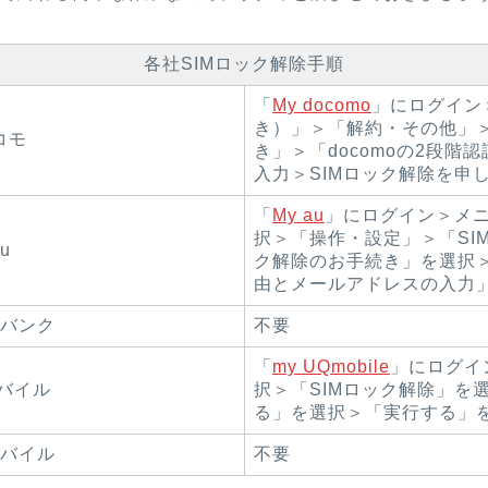
各社SIMロック解除手順
「
My docomo
」にログイン
き）」＞「解約・その他」＞
コモ
き」＞「docomoの2段階
入力＞SIMロック解除を申
「
My au
」にログイン＞メ
択＞「操作・設定」＞「SI
u
ク解除のお手続き」を選択＞
由とメールアドレスの入力
バンク
不要
「
my UQmobile
」にログイ
バイル
択＞「SIMロック解除」を
る」を選択＞「実行する」
バイル
不要