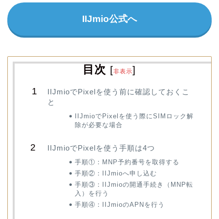
IIJmio公式へ
目次
[
]
非表示
IIJmioでPixelを使う前に確認しておくこ
と
IIJmioでPixelを使う際にSIMロック解
除が必要な場合
IIJmioでPixelを使う手順は4つ
手順①：MNP予約番号を取得する
手順②：IIJmioへ申し込む
手順③：IIJmioの開通手続き（MNP転
入）を行う
手順④：IIJmioのAPNを行う