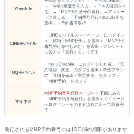
手続きをタップする」→「注意事項確認」
→「4桁の暗証番号入力」→「本人確認をす
Y!mobile
る」→「MNP予約番号の発行」→アンケー
トに答える→「予約番号発行の転出時期を
選択」→予約番号取得
「LINEモバイルのマイページ」にログイン
＞「解約・MNP転出」を選択＞「MNP予約
LINEモバイル
番号発行を申し込む」を選択＞アンケート
に答えて「実行する」で完了
「my UQmobile」にログインした後、「契
約確認・変更」のタブを選択＞料金プラン
UQモバイル
の「詳細を確認・変更する」をタップ＞
「MNP予約」をタップ
MNP予約番号発行ページ
へ＞下部にある
「MNP予約番号発行」を選択＞マイページ
マイネオ
へログイン＞そのまま流れに沿って取得完
了
発行されるMNP予約番号には15日間の期限があります