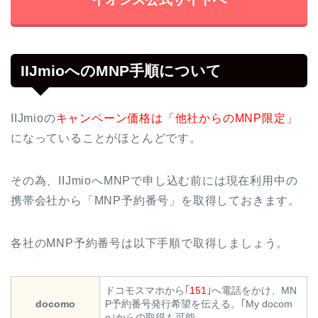
IIJmioへのMNP手順について
IIJmioの
キャンペーン価格は「他社からのMNP限定」
になっていることがほとんどです。
その為、IIJmioへMNPで申し込む前には現在利用中の
携帯会社から「MNP予約番号」を取得しておきます。
各社のMNP予約番号は以下手順で取得しましょう。
ドコモスマホから｢
151
｣へ電話をかけ、MN
docomo
P予約番号発行希望を伝える。｢My docom
o｣からの取得も可能