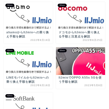
IIJmio
IIJmio
ahamoからIIJmioへの乗り換
ドコモからIIJmioへ乗り換え
え手順を解説
る手順と注意点を解説
2022年8月19日
2022年8月25日
IIJmio
IIJmio
LINEモバイルからIIJmioへの
IIJmioでOPPO A55s 5Gを使
乗り換え手順を解説
う手順を解説
2022年8月18日
2023年5月8日
IIJmio