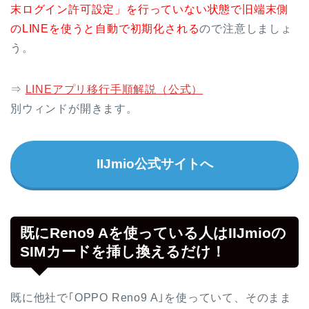
末ログイン許可設定」を行っていない状態で旧端末側
のLINEを使うと自動で初期化される
ので注意しましょ
う。
⇒
LINEアプリ移行手順解説（公式）
別ウィンドが開きます。
IIJmio公式サイトへ
既にReno9 Aを使っている人はIIJmioの
SIMカードを挿し換えるだけ！
既に他社で｢OPPO Reno9 A｣を使っていて、そのまま