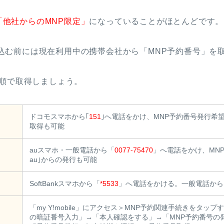
他社からのMNP限定」
になっていることがほとんどです。
で申し込む前には現在利用中の携帯会社から「MNP予約番号」
手順で取得しましょう。
ドコモスマホから｢
151
｣へ電話をかけ、MNP予約番号発行希望を
取得も可能
auスマホ・一般電話から「
0077-75470
」へ電話をかけ、MN
au｣からの発行も可能
SoftBankスマホから「
*5533
」へ電話をかける。一般電話から
「my Y!mobile」にアクセス＞MNP予約関連手続きをタッ
の暗証番号入力」→「本人確認をする」→「MNP予約番号の