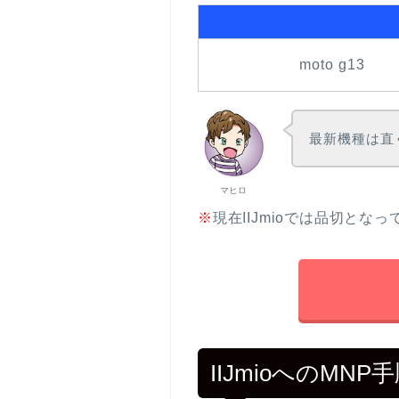
moto g13
最新機種は直
マヒロ
※
現在IIJmioでは品切と
IIJmioへのMN