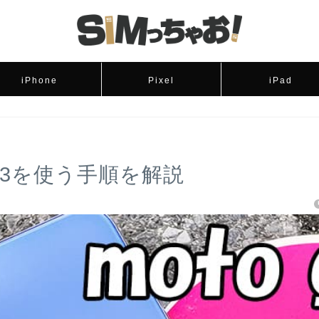
iPhone
Pixel
iPad
o g13を使う手順を解説