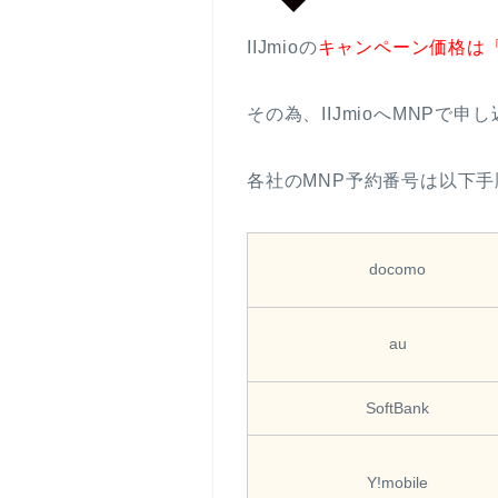
IIJmioの
キャンペーン価格は「
その為、IIJmioへMNP
各社のMNP予約番号は以下
docomo
au
SoftBank
Y!mobile