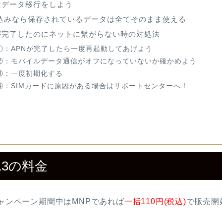
はデータ移行をしよう
3の持込みなら保存されているデータは全てそのまま使える
APNが完了したのにネットに繋がらない時の対処法
①：APNが完了したら一度再起動してあげよう
②：モバイルデータ通信がオフになっていないか確かめよう
③：一度初期化する
④：SIMカードに原因がある場合はサポートセンターへ！
g13の料金
」がキャンペーン期間中はMNPであれば
一括110円(税込)
で販売開