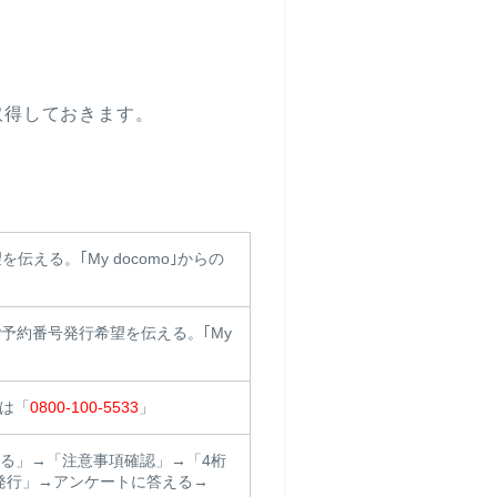
を取得しておきます。
伝える。｢My docomo｣からの
P予約番号発行希望を伝える。｢My
は「
0800-100-5533
」
プする」→「注意事項確認」→「4桁
発行」→アンケートに答える→