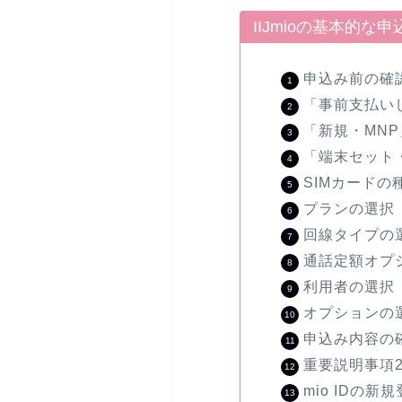
IIJmioの基本的な
申込み前の確
「事前支払い
「新規・MN
「端末セット
SIMカードの
プランの選択
回線タイプの
通話定額オプ
利用者の選択
オプションの
申込み内容の
重要説明事項
mio IDの新