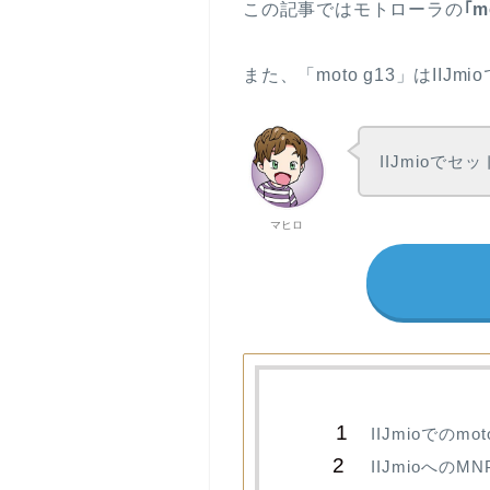
この記事ではモトローラの
｢m
また、「moto g13」はI
IIJmio
マヒロ
IIJmioでのmo
IIJmioへの