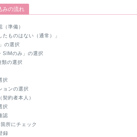
申込みの流れ
認（準備）
したものはない（通常）」
P」の選択
・SIMのみ」の選択
種類の選択
選択
ションの選択
（契約者本人）
選択
確認
2箇所にチェック
規登録