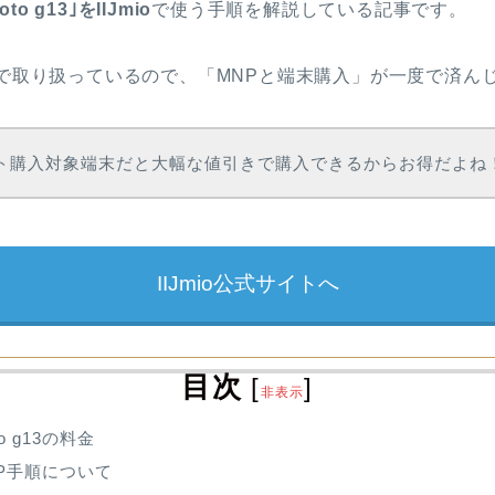
oto g13｣をIIJmio
で使う手順を解説している記事です。
IJmioで取り扱っているので、「MNPと端末購入」が一度で済
でセット購入対象端末だと大幅な値引きで購入できるからお得だよね
IIJmio公式サイトへ
目次
[
]
非表示
to g13の料金
MNP手順について