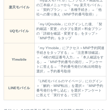
「my楽天モバイル」にアクセス＞画面右上
の三本線メニューから「my 楽天モバイル」
楽天モバイル
→「契約プラン」→「各種手続き」→「他
社への乗り換え（MNP予約番号取得）」
「my UQmobile」にログインした後、「契
約確認・変更」のタブを選択＞料金プラン
UQモバイル
の「詳細を確認・変更する」をタップ＞
「MNP予約」をタップ
「my Y!mobile」にアクセス＞MNP予約関連
手続きをタップする」→「注意事項確認」
→「4桁の暗証番号入力」→「本人確認をす
Y!mobile
る」→「MNP予約番号の発行」→アンケー
トに答える→「予約番号発行の転出時期を
選択」→予約番号取得
「LINEモバイルのマイページ」にログイン
＞「解約・MNP転出」を選択＞「MNP予約
LINEモバイル
番号発行を申し込む」を選択＞アンケート
に答えて「実行する」で完了