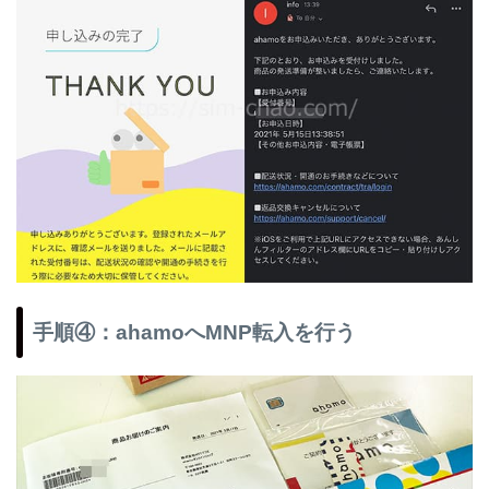
手順④：ahamoへMNP転入を行う