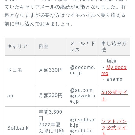
ていたキャリアメールの継続が可能となりました。有
料となりますが必要な方はワイモバイルへ乗り換える
前に申し込んでおきましょう。
メールアド
申し込み方
キャリア
料金
レス
法
・店頭
@docomo.
・
My doco
ドコモ
月額330円
ne.jp
mo
・ahamo
@au.com
au公式サイ
月額330円
au
@ezweb.n
ト
e.jp
年間3,300
円
@i.softban
ソフトバン
2022年夏
k.jp
ク公式サイ
Softbank
@softban
以降に月額
ト