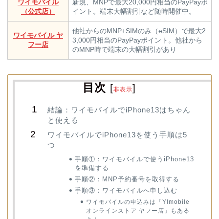
ワイモバイル
新規、MNPで最大20,000円相当のPayPayポ
（公式店）
イント。端末大幅割引など随時開催中。
他社からのMNP+SIMのみ（eSIM）で最大2
ワイモバイル ヤ
3,000円相当のPayPayポイント。他社から
フー店
のMNP時で端末の大幅割引があり
目次
[
]
非表示
結論：ワイモバイルでiPhone13はちゃん
と使える
ワイモバイルでiPhone13を使う手順は5
つ
手順①：ワイモバイルで使うiPhone13
を準備する
手順②：MNP予約番号を取得する
手順③：ワイモバイルへ申し込む
ワイモバイルの申込みは「Y!mobile
オンラインストア ヤフー店」もある