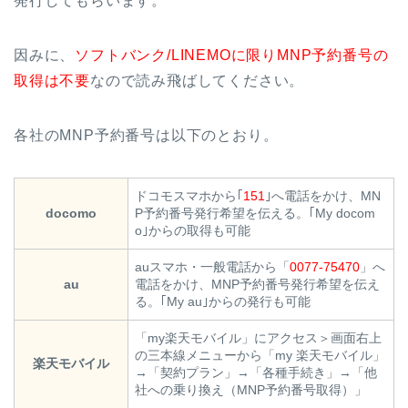
発行してもらいます。
因みに、
ソフトバンク/LINEMOに限りMNP予約番号の
取得は不要
なので読み飛ばしてください。
各社のMNP予約番号は以下のとおり。
ドコモスマホから｢
151
｣へ電話をかけ、MN
docomo
P予約番号発行希望を伝える。｢My docom
o｣からの取得も可能
auスマホ・一般電話から「
0077-75470
」へ
au
電話をかけ、MNP予約番号発行希望を伝え
る。｢My au｣からの発行も可能
「my楽天モバイル」にアクセス＞画面右上
の三本線メニューから「my 楽天モバイル」
楽天モバイル
→「契約プラン」→「各種手続き」→「他
社への乗り換え（MNP予約番号取得）」