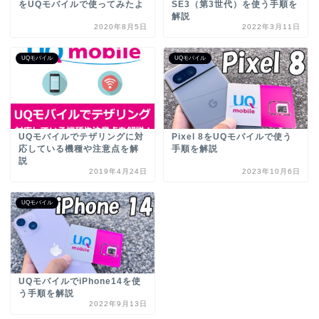
をUQモバイルで使ってみたよ
SE3（第3世代）を使う手順を
解説
2020年8月5日
2022年3月11日
UQモバイル
UQモバイル
UQモバイルでテザリングに対
Pixel 8をUQモバイルで使う
応している機種や注意点を解
手順を解説
説
2019年4月24日
2023年10月6日
UQモバイル
UQモバイルでiPhone14を使
う手順を解説
2022年9月13日