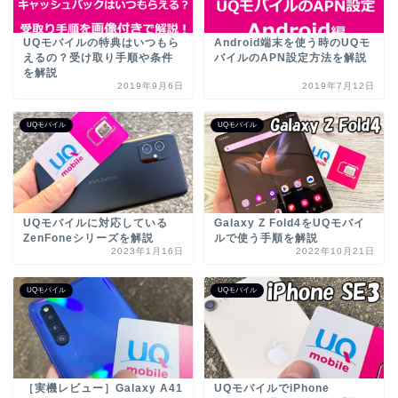
UQモバイルの特典はいつもら
Android端末を使う時のUQモ
えるの？受け取り手順や条件
バイルのAPN設定方法を解説
を解説
2019年9月6日
2019年7月12日
UQモバイル
UQモバイル
UQモバイルに対応している
Galaxy Z Fold4をUQモバイ
ZenFoneシリーズを解説
ルで使う手順を解説
2023年1月16日
2022年10月21日
UQモバイル
UQモバイル
［実機レビュー］Galaxy A41
UQモバイルでiPhone