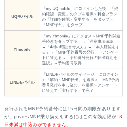
「my UQmobile」にログインした後、「契
約確認・変更」のタブを選択＞料金プラン
UQモバイル
の「詳細を確認・変更する」をタップ＞
「MNP予約」をタップ
「my Y!mobile」にアクセス＞MNP予約関連
手続きをタップする」→「注意事項確認」
→「4桁の暗証番号入力」→「本人確認をす
Y!mobile
る」→「MNP予約番号の発行」→アンケー
トに答える→「予約番号発行の転出時期を
選択」→予約番号取得
「LINEモバイルのマイページ」にログイン
＞「解約・MNP転出」を選択＞「MNP予約
LINEモバイル
番号発行を申し込む」を選択＞アンケート
に答えて「実行する」で完了
発行されるMNP予約番号には15日間の期限があります
が、povoへMNP乗り換えをするにはこの有効期限が
13
日未満は申込みができません
。