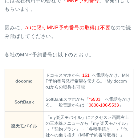
には現在利用中の会社で「
MNP予約番号
」を発行して
もらいます。
因みに、
auに限りMNP予約番号の取得は不要
なので読
み飛ばしてください。
各社のMNP予約番号は以下のとおり。
ドコモスマホから｢
151
｣へ電話をかけ、MN
docomo
P予約番号発行希望を伝える。｢My docom
o｣からの取得も可能
SoftBankスマホから「
*5533
」へ電話をかけ
SoftBank
る。一般電話からは「
0800-100-5533
」
「my楽天モバイル」にアクセス＞画面右上
の三本線メニューから「my 楽天モバイル」
楽天モバイル
→「契約プラン」→「各種手続き」→「他
社への乗り換え（MNP予約番号取得）」