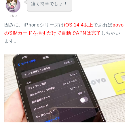
凄く簡単でしょ！
マヒロ
因みに、iPhoneシリーズは
iOS 14.4以上
であれば
povo
のSIMカードを挿すだけで自動でAPNは完了
しちゃい
ます。